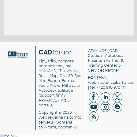
CAD
fórum
ARKANCE
(CAD
Studio) - Autodesk
Platinum Partner &
Tipy, triky, podpora,
Training Center &
pomoc a rady pro
Services Partner
AutoCAD, LT, Inventor,
Revit, Map, Civil 3D, 3ds
KONTAKT:
Max, Fusion, Forma,
webmaster.cz@arkance.w
Vault, PowerMill a další
| tel. +420 910 970 111
Autodesk aplikace
(support firmy
ARKANCE). Viz
O
portálu
.
Copyright © 2026 |
Web reklama
na tomto
serveru |
Ochrana
soukromí, podmínky