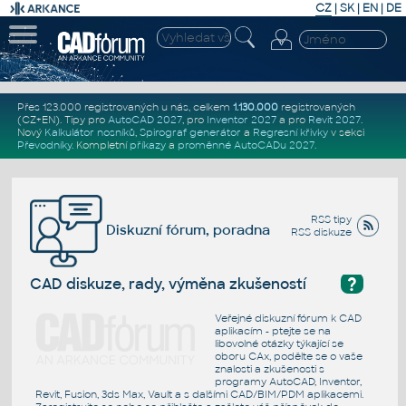
CZ
|
SK
|
EN
|
DE
Přes 123.000 registrovaných u nás, celkem
1.130.000
registrovaných
(CZ+EN)
. Tipy pro
AutoCAD 2027
, pro
Inventor 2027
a pro
Revit 2027
.
Nový
Kalkulátor nosníků
,
Spirograf generátor
a
Regresní křivky
v sekci
Převodníky
.
Kompletní
příkazy
a
proměnné AutoCADu 2027
.
RSS tipy
Diskuzní fórum, poradna
RSS diskuze
?
CAD diskuze, rady, výměna zkušeností
Veřejné diskuzní fórum k CAD
aplikacím - ptejte se na
libovolné otázky týkající se
oboru CAx, podělte se o vaše
znalosti a zkušenosti s
programy AutoCAD, Inventor,
Revit, Fusion, 3ds Max, Vault a s dalšími CAD/BIM/PDM aplikacemi.