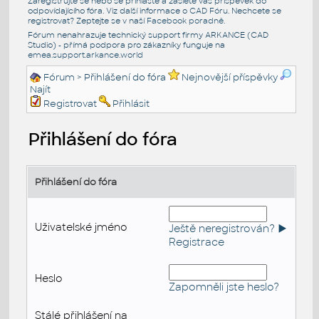
Zaregistrujte se nebo se přihlašte a zašlete váš příspěvek do
odpovídajícího fóra. Viz další informace o
CAD Fóru
. Nechcete se
registrovat? Zeptejte se v naší
Facebook poradně
.
Fórum nenahrazuje technický support firmy ARKANCE (CAD
Studio) - přímá podpora pro zákazníky funguje na
emea.support.arkance.world
Fórum
> Přihlášení do fóra
Nejnovější příspěvky
Najít
Registrovat
Přihlásit
Přihlášení do fóra
Přihlášení do fóra
Uživatelské jméno
Ještě neregistrován? ►
Registrace
Heslo
Zapomněli jste heslo?
Stálé přihlášení na