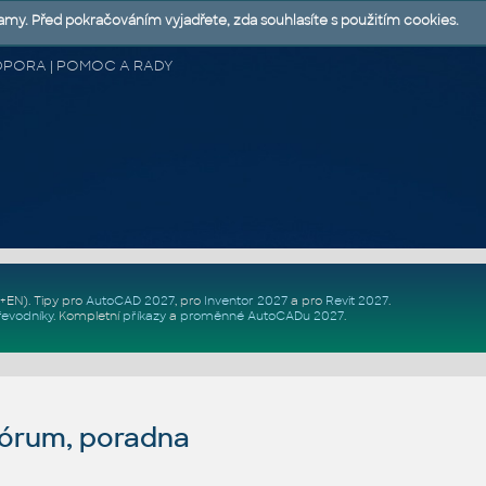
lamy. Před pokračováním vyjadřete, zda souhlasíte s použitím cookies.
 PODPORA | POMOC A RADY
Z+EN)
. Tipy pro
AutoCAD 2027
, pro
Inventor 2027
a pro
Revit 2027
.
řevodníky
.
Kompletní
příkazy
a
proměnné AutoCADu 2027
.
fórum, poradna