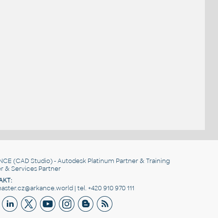
NCE
(CAD Studio) - Autodesk Platinum Partner & Training
r & Services Partner
AKT:
ster.cz@arkance.world | tel. +420 910 970 111