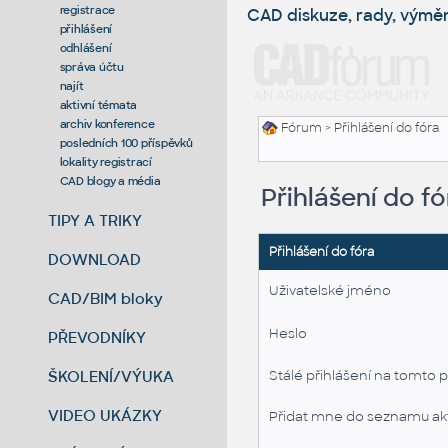
registrace
CAD diskuze, rady, výmě
přihlášení
odhlášení
správa účtu
najít
aktivní témata
archiv konference
Fórum
> Přihlášení do fóra
posledních 100 příspěvků
lokality registrací
CAD blogy a média
Přihlášení do fó
TIPY A TRIKY
Přihlášení do fóra
DOWNLOAD
Uživatelské jméno
CAD/BIM bloky
Heslo
PŘEVODNÍKY
ŠKOLENÍ/VÝUKA
Stálé přihlášení na tomto p
VIDEO UKÁZKY
Přidat mne do seznamu akt