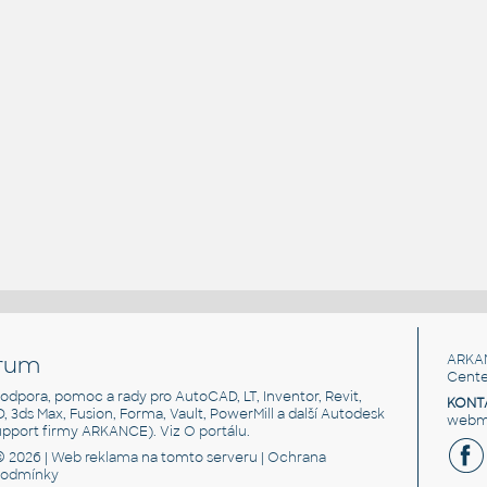
rum
ARKA
Cente
, podpora, pomoc a rady pro AutoCAD, LT, Inventor, Revit,
KONT
3D, 3ds Max, Fusion, Forma, Vault, PowerMill a další Autodesk
webma
support firmy ARKANCE). Viz
O portálu
.
© 2026 |
Web reklama
na tomto serveru |
Ochrana
podmínky