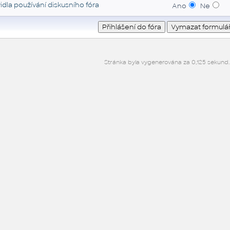
idla používání diskusního fóra
Ano
Ne
Stránka byla vygenerována za 0,125 sekund.