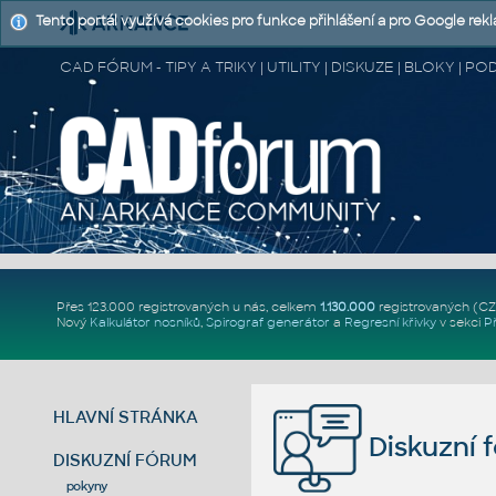
Tento portál využívá cookies pro funkce přihlášení a pro Google rek
CAD FÓRUM - TIPY A TRIKY | UTILITY | DISKUZE | BLOKY |
Přes 123.000 registrovaných u nás, celkem
1.130.000
registrovaných (C
Nový
Kalkulátor nosníků
,
Spirograf generátor
a
Regresní křivky
v sekci
P
HLAVNÍ STRÁNKA
Diskuzní 
DISKUZNÍ FÓRUM
pokyny