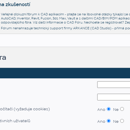
na zkušeností
Veřejné diskuzní fórum k CAD aplikacím - ptejte se na libovolné otázky týkající s
AutoCAD, Inventor, Revit, Fusion, 3ds Max, Vault a s dalšími CAD/BIM/PDM aplikac
odpovídajícího fóra. Viz další informace o
CAD Fóru
. Nechcete se registrovat? Zep
Fórum nenahrazuje technický support firmy ARKANCE (CAD Studio) - přímá po
ra
očítači (vyžaduje cookies)
Ano
Ne
ivních uživatelů
Ano
Ne