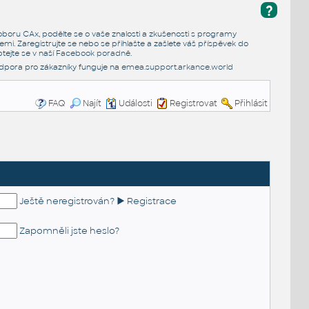
?
e oboru CAx, podělte se o vaše znalosti a zkušenosti s programy
emi. Zaregistrujte se nebo se přihlašte a zašlete váš příspěvek do
tejte se v naší
Facebook poradně
.
dpora pro zákazníky funguje na
emea.support.arkance.world
FAQ
Najít
Události
Registrovat
Přihlásit
Ještě neregistrován? ► Registrace
Zapomněli jste heslo?