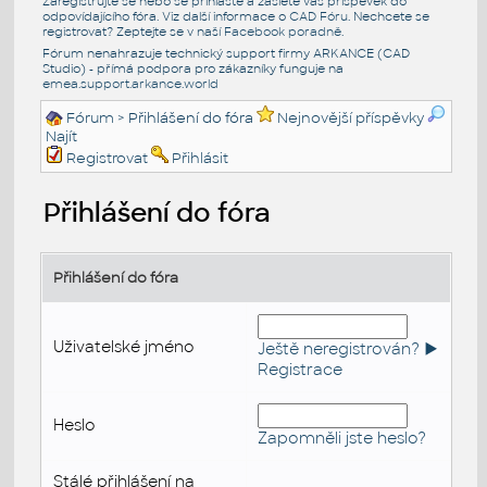
Zaregistrujte se nebo se přihlašte a zašlete váš příspěvek do
odpovídajícího fóra. Viz další informace o
CAD Fóru
. Nechcete se
registrovat? Zeptejte se v naší
Facebook poradně
.
Fórum nenahrazuje technický support firmy ARKANCE (CAD
Studio) - přímá podpora pro zákazníky funguje na
emea.support.arkance.world
Fórum
> Přihlášení do fóra
Nejnovější příspěvky
Najít
Registrovat
Přihlásit
Přihlášení do fóra
Přihlášení do fóra
Uživatelské jméno
Ještě neregistrován? ►
Registrace
Heslo
Zapomněli jste heslo?
Stálé přihlášení na