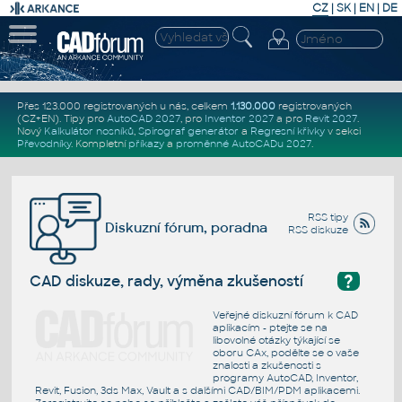
CZ
|
SK
|
EN
|
DE
Přes 123.000 registrovaných u nás, celkem
1.130.000
registrovaných
(CZ+EN)
. Tipy pro
AutoCAD 2027
, pro
Inventor 2027
a pro
Revit 2027
.
Nový
Kalkulátor nosníků
,
Spirograf generátor
a
Regresní křivky
v sekci
Převodníky
.
Kompletní
příkazy
a
proměnné AutoCADu 2027
.
RSS tipy
Diskuzní fórum, poradna
RSS diskuze
?
CAD diskuze, rady, výměna zkušeností
Veřejné diskuzní fórum k CAD
aplikacím - ptejte se na
libovolné otázky týkající se
oboru CAx, podělte se o vaše
znalosti a zkušenosti s
programy AutoCAD, Inventor,
Revit, Fusion, 3ds Max, Vault a s dalšími CAD/BIM/PDM aplikacemi.