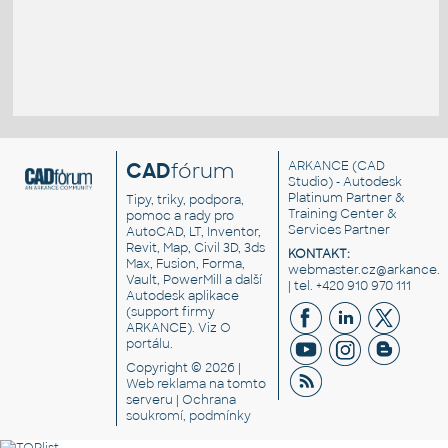
CAD
fórum
ARKANCE
(CAD
Studio) - Autodesk
Platinum Partner &
Tipy, triky, podpora,
Training Center &
pomoc a rady pro
Services Partner
AutoCAD, LT, Inventor,
Revit, Map, Civil 3D, 3ds
KONTAKT:
Max, Fusion, Forma,
webmaster.cz@arkance.w
Vault, PowerMill a další
| tel. +420 910 970 111
Autodesk aplikace
(support firmy
ARKANCE). Viz
O
portálu
.
Copyright © 2026 |
Web reklama
na tomto
serveru |
Ochrana
soukromí, podmínky