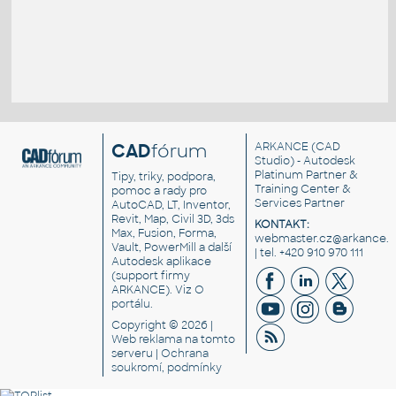
CAD
fórum
ARKANCE
(CAD
Studio) - Autodesk
Platinum Partner &
Tipy, triky, podpora,
Training Center &
pomoc a rady pro
Services Partner
AutoCAD, LT, Inventor,
Revit, Map, Civil 3D, 3ds
KONTAKT:
Max, Fusion, Forma,
webmaster.cz@arkance.w
Vault, PowerMill a další
| tel. +420 910 970 111
Autodesk aplikace
(support firmy
ARKANCE). Viz
O
portálu
.
Copyright © 2026 |
Web reklama
na tomto
serveru |
Ochrana
soukromí, podmínky