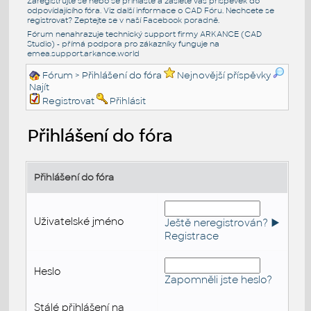
Zaregistrujte se nebo se přihlašte a zašlete váš příspěvek do
odpovídajícího fóra. Viz další informace o
CAD Fóru
. Nechcete se
registrovat? Zeptejte se v naší
Facebook poradně
.
Fórum nenahrazuje technický support firmy ARKANCE (CAD
Studio) - přímá podpora pro zákazníky funguje na
emea.support.arkance.world
Fórum
> Přihlášení do fóra
Nejnovější příspěvky
Najít
Registrovat
Přihlásit
Přihlášení do fóra
Přihlášení do fóra
Uživatelské jméno
Ještě neregistrován? ►
Registrace
Heslo
Zapomněli jste heslo?
Stálé přihlášení na