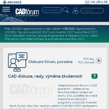
CZ
|
SK
|
EN
|
DE
Přes 123.000 registrovaných u nás, celkem
1.130.000
registrovaných
(CZ+EN)
. Tipy pro
AutoCAD 2027
, pro
Inventor 2027
a pro
Revit 2027
.
Nový
Kalkulátor nosníků
,
Spirograf generátor
a
Regresní křivky
v sekci
Převodníky
.
Kompletní
příkazy
a
proměnné AutoCADu 2027
.
RSS tipy
Diskuzní fórum, poradna
RSS diskuze
?
CAD diskuze, rady, výměna zkušeností
Veřejné diskuzní fórum k CAD
aplikacím - ptejte se na
libovolné otázky týkající se
oboru CAx, podělte se o vaše
znalosti a zkušenosti s
programy AutoCAD, Inventor,
Revit, Fusion, 3ds Max, Vault a s dalšími CAD/BIM/PDM aplikacemi.