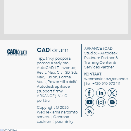
CAD
fórum
ARKANCE
(CAD
Studio) - Autodesk
Platinum Partner &
Tipy, triky, podpora,
Training Center &
pomoc a rady pro
Services Partner
AutoCAD, LT, Inventor,
Revit, Map, Civil 3D, 3ds
KONTAKT:
Max, Fusion, Forma,
webmaster.cz@arkance.w
Vault, PowerMill a další
| tel. +420 910 970 111
Autodesk aplikace
(support firmy
ARKANCE). Viz
O
portálu
.
Copyright © 2026 |
Web reklama
na tomto
serveru |
Ochrana
soukromí, podmínky