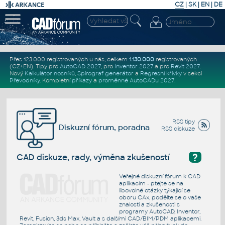
CZ
|
SK
|
EN
|
DE
Přes 123.000 registrovaných u nás, celkem
1.130.000
registrovaných
(CZ+EN)
. Tipy pro
AutoCAD 2027
, pro
Inventor 2027
a pro
Revit 2027
.
Nový
Kalkulátor nosníků
,
Spirograf generátor
a
Regresní křivky
v sekci
Převodníky
.
Kompletní
příkazy
a
proměnné AutoCADu 2027
.
RSS tipy
Diskuzní fórum, poradna
RSS diskuze
?
CAD diskuze, rady, výměna zkušeností
Veřejné diskuzní fórum k CAD
aplikacím - ptejte se na
libovolné otázky týkající se
oboru CAx, podělte se o vaše
znalosti a zkušenosti s
programy AutoCAD, Inventor,
Revit, Fusion, 3ds Max, Vault a s dalšími CAD/BIM/PDM aplikacemi.