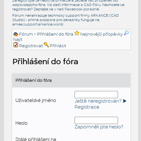
Zaregistrujte se nebo se přihlašte a zašlete váš příspěvek do
odpovídajícího fóra. Viz další informace o
CAD Fóru
. Nechcete se
registrovat? Zeptejte se v naší
Facebook poradně
.
Fórum nenahrazuje technický support firmy ARKANCE (CAD
Studio) - přímá podpora pro zákazníky funguje na
emea.support.arkance.world
Fórum
> Přihlášení do fóra
Nejnovější příspěvky
Najít
Registrovat
Přihlásit
Přihlášení do fóra
Přihlášení do fóra
Uživatelské jméno
Ještě neregistrován? ►
Registrace
Heslo
Zapomněli jste heslo?
Stálé přihlášení na