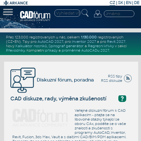
CZ
|
SK
|
EN
|
DE
Přes 123.000 registrovaných u nás, celkem
1.130.000
registrovaných
(CZ+EN)
. Tipy pro
AutoCAD 2027
, pro
Inventor 2027
a pro
Revit 2027
.
Nový
Kalkulátor nosníků
,
Spirograf generátor
a
Regresní křivky
v sekci
Převodníky
.
Kompletní
příkazy
a
proměnné AutoCADu 2027
.
RSS tipy
Diskuzní fórum, poradna
RSS diskuze
?
CAD diskuze, rady, výměna zkušeností
Veřejné diskuzní fórum k CAD
aplikacím - ptejte se na
libovolné otázky týkající se
oboru CAx, podělte se o vaše
znalosti a zkušenosti s
programy AutoCAD, Inventor,
Revit, Fusion, 3ds Max, Vault a s dalšími CAD/BIM/PDM aplikacemi.