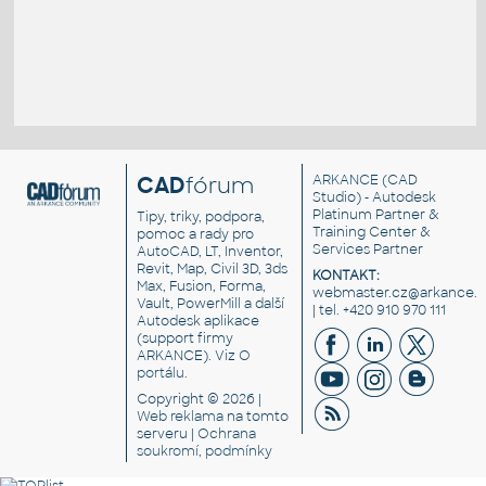
CAD
fórum
ARKANCE
(CAD
Studio) - Autodesk
Platinum Partner &
Tipy, triky, podpora,
Training Center &
pomoc a rady pro
Services Partner
AutoCAD, LT, Inventor,
Revit, Map, Civil 3D, 3ds
KONTAKT:
Max, Fusion, Forma,
webmaster.cz@arkance.w
Vault, PowerMill a další
| tel. +420 910 970 111
Autodesk aplikace
(support firmy
ARKANCE). Viz
O
portálu
.
Copyright © 2026 |
Web reklama
na tomto
serveru |
Ochrana
soukromí, podmínky