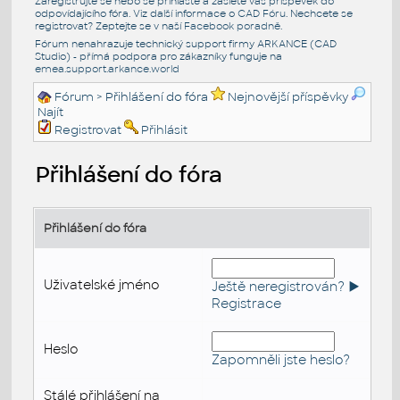
Zaregistrujte se nebo se přihlašte a zašlete váš příspěvek do
odpovídajícího fóra. Viz další informace o
CAD Fóru
. Nechcete se
registrovat? Zeptejte se v naší
Facebook poradně
.
Fórum nenahrazuje technický support firmy ARKANCE (CAD
Studio) - přímá podpora pro zákazníky funguje na
emea.support.arkance.world
Fórum
> Přihlášení do fóra
Nejnovější příspěvky
Najít
Registrovat
Přihlásit
Přihlášení do fóra
Přihlášení do fóra
Uživatelské jméno
Ještě neregistrován? ►
Registrace
Heslo
Zapomněli jste heslo?
Stálé přihlášení na