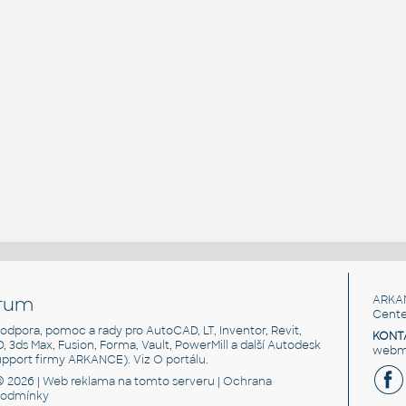
rum
ARKA
Cente
, podpora, pomoc a rady pro AutoCAD, LT, Inventor, Revit,
KONT
3D, 3ds Max, Fusion, Forma, Vault, PowerMill a další Autodesk
webma
support firmy ARKANCE). Viz
O portálu
.
© 2026 |
Web reklama
na tomto serveru |
Ochrana
podmínky