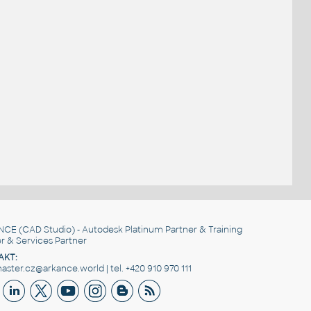
NCE
(CAD Studio) - Autodesk Platinum Partner & Training
r & Services Partner
AKT:
ster.cz@arkance.world | tel. +420 910 970 111