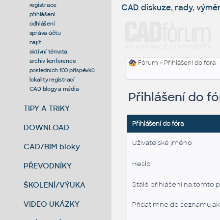
registrace
CAD diskuze, rady, výmě
přihlášení
odhlášení
správa účtu
najít
aktivní témata
archiv konference
Fórum
> Přihlášení do fóra
posledních 100 příspěvků
lokality registrací
CAD blogy a média
Přihlášení do fó
TIPY A TRIKY
Přihlášení do fóra
DOWNLOAD
Uživatelské jméno
CAD/BIM bloky
Heslo
PŘEVODNÍKY
ŠKOLENÍ/VÝUKA
Stálé přihlášení na tomto p
VIDEO UKÁZKY
Přidat mne do seznamu akt