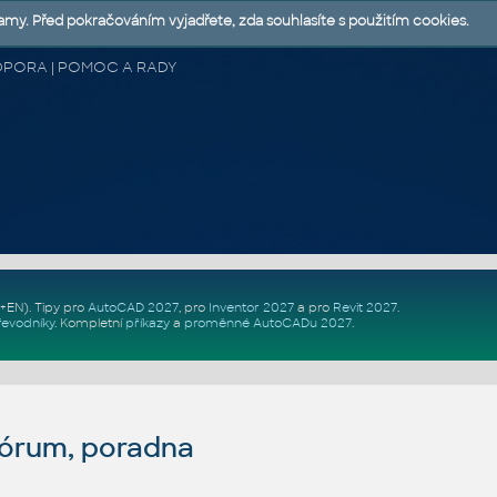
lamy. Před pokračováním vyjadřete, zda souhlasíte s použitím cookies.
 PODPORA | POMOC A RADY
Z+EN)
. Tipy pro
AutoCAD 2027
, pro
Inventor 2027
a pro
Revit 2027
.
řevodníky
.
Kompletní
příkazy
a
proměnné AutoCADu 2027
.
fórum, poradna