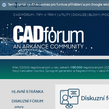
Tento portál využívá cookies pro funkce přihlášení a pro Google rek
CAD FÓRUM - TIPY A TRIKY | UTILITY | DISKUZE | BLOKY |
Přes 123.000 registrovaných u nás, celkem
1.130.000
registrovaných (C
Nový
Kalkulátor nosníků
,
Spirograf generátor
a
Regresní křivky
v sekci
P
HLAVNÍ STRÁNKA
Diskuzní 
DISKUZNÍ FÓRUM
pokyny