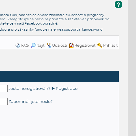
?
e oboru CAx, podělte se o vaše znalosti a zkušenosti s programy
emi. Zaregistrujte se nebo se přihlašte a zašlete váš příspěvek do
tejte se v naší
Facebook poradně
.
dpora pro zákazníky funguje na
emea.support.arkance.world
FAQ
Najít
Události
Registrovat
Přihlásit
Ještě neregistrován? ► Registrace
Zapomněli jste heslo?