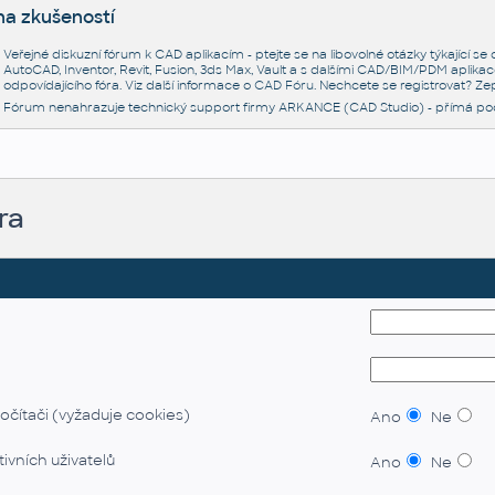
na zkušeností
Veřejné diskuzní fórum k CAD aplikacím - ptejte se na libovolné otázky týkající s
AutoCAD, Inventor, Revit, Fusion, 3ds Max, Vault a s dalšími CAD/BIM/PDM aplikac
odpovídajícího fóra. Viz další informace o
CAD Fóru
. Nechcete se registrovat? Zep
Fórum nenahrazuje technický support firmy ARKANCE (CAD Studio) - přímá po
ra
očítači (vyžaduje cookies)
Ano
Ne
ivních uživatelů
Ano
Ne