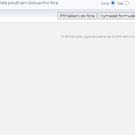
idla používání diskusního fóra
Ano
Ne
Stránka byla vygenerována za 0,094 sekund