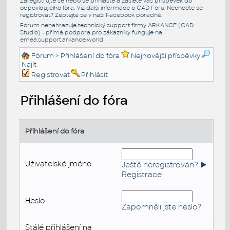
Zaregistrujte se nebo se přihlašte a zašlete váš příspěvek do
odpovídajícího fóra. Viz další informace o
CAD Fóru
. Nechcete se
registrovat? Zeptejte se v naší
Facebook poradně
.
Fórum nenahrazuje technický support firmy ARKANCE (CAD
Studio) - přímá podpora pro zákazníky funguje na
emea.support.arkance.world
Fórum
> Přihlášení do fóra
Nejnovější příspěvky
Najít
Registrovat
Přihlásit
Přihlášení do fóra
Přihlášení do fóra
Uživatelské jméno
Ještě neregistrován? ►
Registrace
Heslo
Zapomněli jste heslo?
Stálé přihlášení na