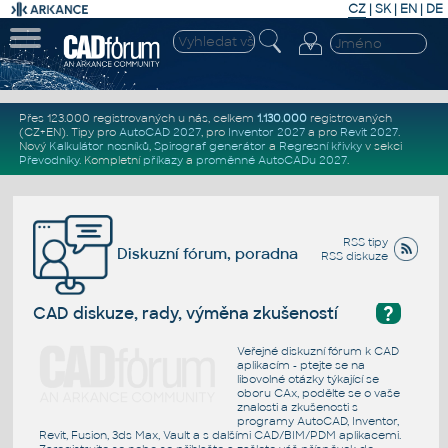
CZ
|
SK
|
EN
|
DE
Přes 123.000 registrovaných u nás, celkem
1.130.000
registrovaných
(CZ+EN)
. Tipy pro
AutoCAD 2027
, pro
Inventor 2027
a pro
Revit 2027
.
Nový
Kalkulátor nosníků
,
Spirograf generátor
a
Regresní křivky
v sekci
Převodníky
.
Kompletní
příkazy
a
proměnné AutoCADu 2027
.
RSS tipy
Diskuzní fórum, poradna
RSS diskuze
?
CAD diskuze, rady, výměna zkušeností
Veřejné diskuzní fórum k CAD
aplikacím - ptejte se na
libovolné otázky týkající se
oboru CAx, podělte se o vaše
znalosti a zkušenosti s
programy AutoCAD, Inventor,
Revit, Fusion, 3ds Max, Vault a s dalšími CAD/BIM/PDM aplikacemi.