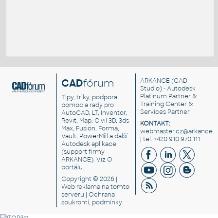
CAD
fórum
ARKANCE
(CAD
Studio) - Autodesk
Platinum Partner &
Tipy, triky, podpora,
Training Center &
pomoc a rady pro
Services Partner
AutoCAD, LT, Inventor,
Revit, Map, Civil 3D, 3ds
KONTAKT:
Max, Fusion, Forma,
webmaster.cz@arkance.w
Vault, PowerMill a další
| tel. +420 910 970 111
Autodesk aplikace
(support firmy
ARKANCE). Viz
O
portálu
.
Copyright © 2026 |
Web reklama
na tomto
serveru |
Ochrana
soukromí, podmínky