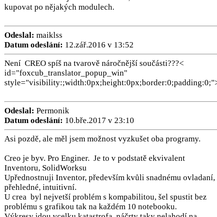
kupovat po nějakých modulech.
Odeslal:
maiklss
Datum odeslání:
12.zář.2016 v 13:52
Není CREO spíš na tvarově náročnější součásti???<
id="foxcub_translator_popup_win"
style="visibility:;width:0px;height:0px;border:0;padding:0;"
Odeslal:
Permonik
Datum odeslání:
10.bře.2017 v 23:10
Asi pozdě, ale měl jsem možnost vyzkušet oba programy.
Creo je byv. Pro Enginer. Je to v podstatě ekvivalent
Inventoru, SolidWorksu
Upřednostnuji Inventor, především kvůli snadnému ovladaní,
přehledné, intuitivní.
U crea byl nejvetší problém s kompabilitou, šel spustit bez
problému s grafikou tak na každém 10 notebooku.
Výkresy jdou vcelku katastrofa, náčrty taky nelahodí na