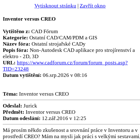
Vytisknout stránku
|
Zavřít okno
Inventor versus CREO
Vytištěno z:
CAD Fórum
Kategorie:
Ostatní CAD/CAM/PDM a GIS
Název fóra:
Ostatní strojařské CADy
Popis fóra:
Non-Autodesk CAD aplikace pro strojírenství a
elektro - 2D, 3D
URL:
https://www.cadforum.cz/forum/forum_posts.asp?
TID=23248
Datum vytištění:
06.srp.2026 v 08:16
Téma:
Inventor versus CREO
Odeslal:
Jurick
Předmět:
Inventor versus CREO
Datum odeslání:
12.zář.2016 v 12:25
Má prosím někdo zkušenost a srovnání práce v Inventoru a v
prostředí CREO? Mám na mysli jak práci s velkými sestavami