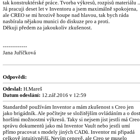
tak konstruktérské práce. Tvorba výkresů, rozpisů materiálu ..
Já pracuji deset let v Inventoru a jsem maximálně spokojena,
ale CREO se mi hrozivě houpe nad hlavou, tak bych ráda
nasbírala nějakou munici do diskuze pro a proti.
Děkuji předem za jakoukoliv zkušenost.
-------------
Jana Juříčková
Odpovědi:
Odeslal:
H.Mareš
Datum odeslání:
12.zář.2016 v 12:59
Standardně používám Inventor a mám zkušenost s Creo jen
jako brigádník. Ale počítejte se složitějším ovládáním a o dos
horšími možnostmi výkresů. Taky si nejsem jist jestli má Creo
správu dokumentů jako má Inventor Vault nebo jestli umí
přímo pracovat s modely jiných CADů. Inventor mi připadá
celkově intuitivnější. Nevím cenově, ale Creo se muselo