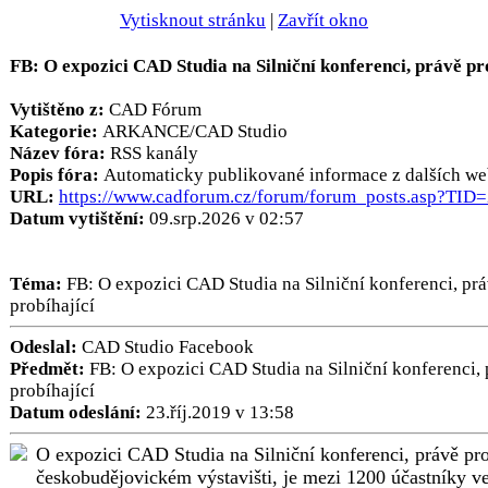
Vytisknout stránku
|
Zavřít okno
FB: O expozici CAD Studia na Silniční konferenci, právě pr
Vytištěno z:
CAD Fórum
Kategorie:
ARKANCE/CAD Studio
Název fóra:
RSS kanály
Popis fóra:
Automaticky publikované informace z dalších we
URL:
https://www.cadforum.cz/forum/forum_posts.asp?TID
Datum vytištění:
09.srp.2026 v 02:57
Téma:
FB: O expozici CAD Studia na Silniční konferenci, pr
probíhající
Odeslal:
CAD Studio Facebook
Předmět:
FB: O expozici CAD Studia na Silniční konferenci, 
probíhající
Datum odeslání:
23.říj.2019 v 13:58
O expozici CAD Studia na Silniční konferenci, právě pro
českobudějovickém výstavišti, je mezi 1200 účastníky v