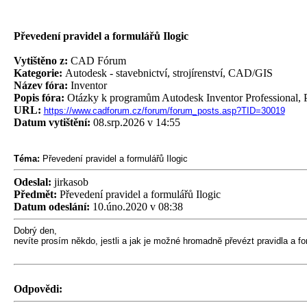
Převedení pravidel a formulářů Ilogic
Vytištěno z:
CAD Fórum
Kategorie:
Autodesk - stavebnictví, strojírenství, CAD/GIS
Název fóra:
Inventor
Popis fóra:
Otázky k programům Autodesk Inventor Professional, P
URL:
https://www.cadforum.cz/forum/forum_posts.asp?TID=30019
Datum vytištění:
08.srp.2026 v 14:55
Téma:
Převedení pravidel a formulářů Ilogic
Odeslal:
jirkasob
Předmět:
Převedení pravidel a formulářů Ilogic
Datum odeslání:
10.úno.2020 v 08:38
Dobrý den,
nevíte prosím někdo, jestli a jak je možné hromadně převézt pravidla a f
Odpovědi: