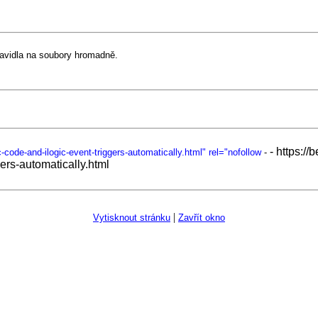
pravidla na soubory hromadně.
- https:/
-code-and-ilogic-event-triggers-automatically.html" rel="nofollow
-
gers-automatically.html
|
Vytisknout stránku
Zavřít okno