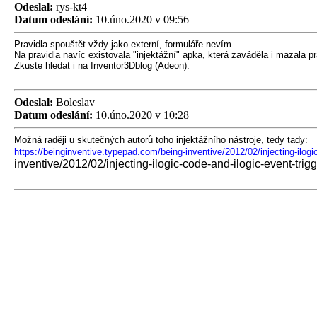
Odeslal:
rys-kt4
Datum odeslání:
10.úno.2020 v 09:56
Pravidla spouštět vždy jako externí, formuláře nevím.
Na pravidla navíc existovala "injektážní" apka, která zaváděla i mazala 
Zkuste hledat i na Inventor3Dblog (Adeon).
Odeslal:
Boleslav
Datum odeslání:
10.úno.2020 v 10:28
Možná raději u skutečných autorů toho injektážního nástroje, tedy tady:
https://beinginventive.typepad.com/being-inventive/2012/02/injecting-ilogic
inventive/2012/02/injecting-ilogic-code-and-ilogic-event-trig