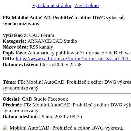
Vytisknout stránku
|
Zavřít okno
FB: Mobilní AutoCAD. Prohlížeč a editor DWG výkresů,
synchronizovaný
Vytištěno z:
CAD Fórum
Kategorie:
ARKANCE/CAD Studio
Název fóra:
RSS kanály
Popis fóra:
Automaticky publikované informace z dalších we
URL:
https://www.cadforum.cz/forum/forum_posts.asp?TID
Datum vytištění:
06.srp.2026 v 22:58
Téma:
FB: Mobilní AutoCAD. Prohlížeč a editor DWG výkres
synchronizovaný
Odeslal:
CAD Studio Facebook
Předmět:
FB: Mobilní AutoCAD. Prohlížeč a editor DWG výk
synchronizovaný
Datum odeslání:
29.úno.2020 v 09:35
Mobilní AutoCAD. Prohlížeč a editor DWG výkresů,