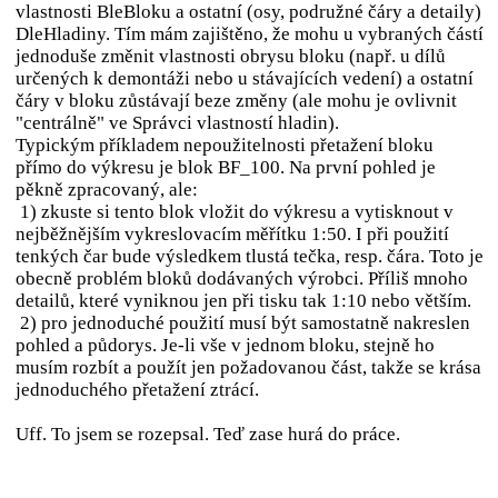
vlastnosti BleBloku a ostatní (osy, podružné čáry a detaily)
DleHladiny. Tím mám zajištěno, že mohu u vybraných částí
jednoduše změnit vlastnosti obrysu bloku (např. u dílů
určených k demontáži nebo u stávajících vedení) a ostatní
čáry v bloku zůstávají beze změny (ale mohu je ovlivnit
"centrálně" ve Správci vlastností hladin).
Typickým příkladem nepoužitelnosti přetažení bloku
přímo do výkresu je blok BF_100. Na první pohled je
pěkně zpracovaný, ale:
1) zkuste si tento blok vložit do výkresu a vytisknout v
nejběžnějším vykreslovacím měřítku 1:50. I při použití
tenkých čar bude výsledkem tlustá tečka, resp. čára. Toto je
obecně problém bloků dodávaných výrobci. Příliš mnoho
detailů, které vyniknou jen při tisku tak 1:10 nebo větším.
2) pro jednoduché použití musí být samostatně nakreslen
pohled a půdorys. Je-li vše v jednom bloku, stejně ho
musím rozbít a použít jen požadovanou část, takže se krása
jednoduchého přetažení ztrácí.
Uff. To jsem se rozepsal. Teď zase hurá do práce.