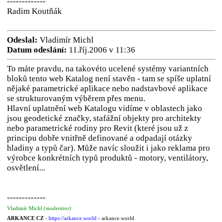
-------------
Radim Koutňák
Odeslal:
Vladimír Michl
Datum odeslání:
11.říj.2006 v 11:36
To máte pravdu, na takovéto ucelené systémy variantních
bloků tento web Katalog není stavěn - tam se spíše uplatní
nějaké parametrické aplikace nebo nadstavbové aplikace
se strukturovaným výběrem přes menu.
Hlavní uplatnění web Katalogu vidíme v oblastech jako
jsou geodetické značky, stafážní objekty pro architekty
nebo parametrické rodiny pro Revit (které jsou už z
principu dobře vnitřně definované a odpadají otázky
hladiny a typů čar). Může navíc sloužit i jako reklama pro
výrobce konkrétních typů produktů - motory, ventilátory,
osvětlení...
-------------
Vladimír Michl
(moderátor)
ARKANCE CZ
-
https://arkance.world
- arkance.world