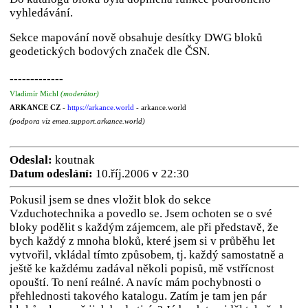
vyhledávání.
Sekce mapování nově obsahuje desítky DWG bloků
geodetických bodových značek dle ČSN.
-------------
Vladimír Michl
(moderátor)
ARKANCE CZ
-
https://arkance.world
- arkance.world
(podpora viz emea.support.arkance.world)
Odeslal:
koutnak
Datum odeslání:
10.říj.2006 v 22:30
Pokusil jsem se dnes vložit blok do sekce
Vzduchotechnika a povedlo se. Jsem ochoten se o své
bloky podělit s každým zájemcem, ale při představě, že
bych každý z mnoha bloků, které jsem si v průběhu let
vytvořil, vkládal tímto způsobem, tj. každý samostatně a
ještě ke každému zadával několi popisů, mě vstřícnost
opouští. To není reálné. A navíc mám pochybnosti o
přehlednosti takového katalogu. Zatím je tam jen pár