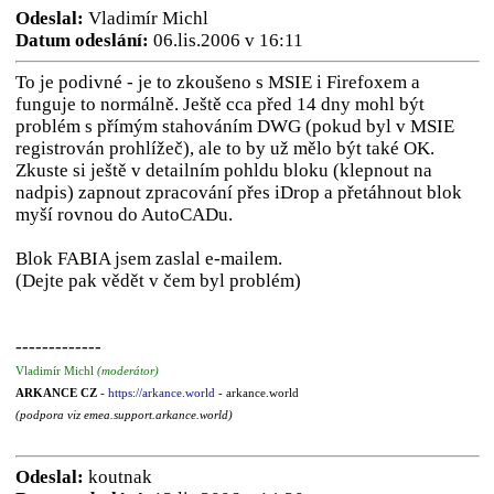
Odeslal:
Vladimír Michl
Datum odeslání:
06.lis.2006 v 16:11
To je podivné - je to zkoušeno s MSIE i Firefoxem a
funguje to normálně. Ještě cca před 14 dny mohl být
problém s přímým stahováním DWG (pokud byl v MSIE
registrován prohlížeč), ale to by už mělo být také OK.
Zkuste si ještě v detailním pohldu bloku (klepnout na
nadpis) zapnout zpracování přes iDrop a přetáhnout blok
myší rovnou do AutoCADu.
Blok FABIA jsem zaslal e-mailem.
(Dejte pak vědět v čem byl problém)
-------------
Vladimír Michl
(moderátor)
ARKANCE CZ
-
https://arkance.world
- arkance.world
(podpora viz emea.support.arkance.world)
Odeslal:
koutnak