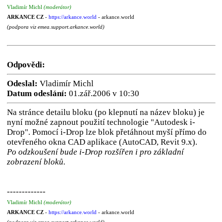
Vladimír Michl
(moderátor)
ARKANCE CZ
-
https://arkance.world
- arkance.world
(podpora viz emea.support.arkance.world)
Odpovědi:
Odeslal:
Vladimír Michl
Datum odeslání:
01.zář.2006 v 10:30
Na stránce detailu bloku (po klepnutí na název bloku) je
nyní možné zapnout použití technologie "Autodesk i-
Drop". Pomocí i-Drop lze blok přetáhnout myší přímo do
otevřeného okna CAD aplikace (AutoCAD, Revit 9.x).
Po odzkoušení bude i-Drop rozšířen i pro základní
zobrazení bloků.
-------------
Vladimír Michl
(moderátor)
ARKANCE CZ
-
https://arkance.world
- arkance.world