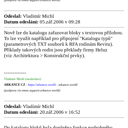
(podpora viz emea.support.arkance.world)
Odeslal:
Vladimír Michl
Datum odeslání:
05.zář.2006 v 09:28
Nově lze do katalogu zařazovat bloky s textovou přílohou.
To lze využít například pro připojení "Katalogu typů"
(parametrových TXT souborů k RFA rodinám Revitu).
Příklady takových rodin jsou překlady firmy Heluz
(viz Architektura > Konstrukční prvky).
-------------
Vladimír Michl
(moderátor)
ARKANCE CZ
-
https://arkance.world
- arkance.world
(podpora viz emea.support.arkance.world)
Odeslal:
Vladimír Michl
Datum odeslání:
20.zář.2006 v 16:52
Do katalogu bloků byla doplněna funkce podrobného