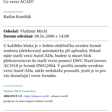
Co verze ACAD?
-------------
Radim Koutňák
Odeslal:
Vladimír Michl
Datum odeslání:
06.lis.2006 v 14:08
U každého bloku je v šedém obdélníčku uveden formát
souboru (detekovaný automaticky při uploadu). Pokud
máte starší verzi AutoCADu, budete si muset blok
překonvertovat do starší verze pomocí DWG TrueConvert.
AC1018 je formát DWG2004. V profilu nemáte uvedenu
verzi AutoCADu, takže nedokážu posoudit, jestli je to pro
vás dostačující verze formátu.
-------------
Vladimír Michl
(moderátor)
ARKANCE CZ
-
https://arkance.world
- arkance.world
(podpora viz emea.support.arkance.world)