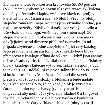
Šlo mi asi o toto: Pro kreslení kruhového SPIRO potrubí
(VZT) mám vyrobenu knihovnu různých tvarovek (kolena,
odbočky, přechody, klapky, výfukové hlavice, apod), ve
které mám v současnosti cca 480 bloků. Všechny bloky
stejného zaměření (např. kolena) jsou vizuálně shodné, jen
mají jiné rozměry. Kdybych si našel pár volných hodin a
vše vložil do katalogu, viděli bychom v něm např. 50
stejně vypadajících bloků jen s mírně odlišnými názvy
odvíjejícími se od dimenze příslušné tvarovky. To mi
připadá zbytečné a hodně znepřehledňující celý katalog.
A po pravdě nevěřím ani tomu, že si někdo bude bloky
přetahovat z katalogu přímo do výkresu. I když jsou známy
určité zásady tvorby bloků, nikdy není jisté jak je příslušný
blok v katalogu skutečně vytvořen. Takže, alespoň já bych
to tak na 100% udělal, si zájemce stáhne blok do PC, tam
si ho kontrolně otevře a případně upraví dle svých
představ, uloží do své složky s blokama a bude nadále
využívat. Jde totiž o to, že ne každý blok je vytvořen
čárami jednoho typu a barvy (typicky např. blok
umyvadla) aby mohl být vytvořen v hladině 0 a fungoval
jak má. Já třeba všechny své bloky tvořím v konkrétní
hladině s tím, že čáry v "hlavní" hladině (obrysy) mají