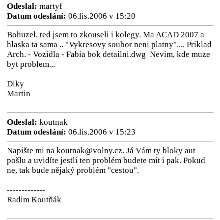
Odeslal:
martyf
Datum odeslání:
06.lis.2006 v 15:20
Bohuzel, ted jsem to zkouseli i kolegy. Ma ACAD 2007 a
hlaska ta sama .. "Vykresovy soubor neni platny".... Priklad
Arch. - Vozidla - Fabia bok detailni.dwg Nevim, kde muze
byt problem...
Diky
Martin
Odeslal:
koutnak
Datum odeslání:
06.lis.2006 v 15:23
Napište mi na koutnak@volny.cz. Já Vám ty bloky aut
pošlu a uvidíte jestli ten problém budete mít i pak. Pokud
ne, tak bude nějaký problém "cestou".
-------------
Radim Koutňák