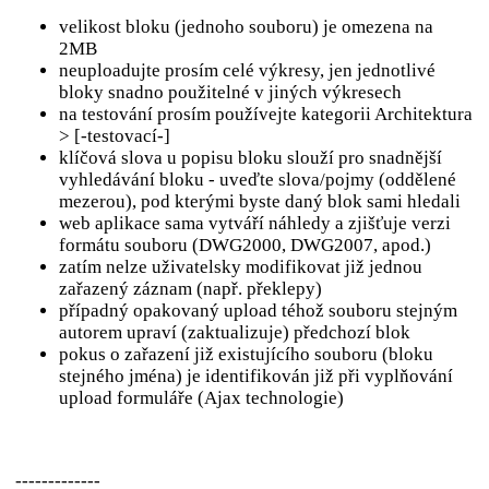
velikost bloku (jednoho souboru) je omezena na
2MB
neuploadujte prosím celé výkresy, jen jednotlivé
bloky snadno použitelné v jiných výkresech
na testování prosím používejte kategorii Architektura
> [-testovací-]
klíčová slova u popisu bloku slouží pro snadnější
vyhledávání bloku - uveďte slova/pojmy (oddělené
mezerou), pod kterými byste daný blok sami hledali
web aplikace sama vytváří náhledy a zjišťuje verzi
formátu souboru (DWG2000, DWG2007, apod.)
zatím nelze uživatelsky modifikovat již jednou
zařazený záznam (např. překlepy)
případný opakovaný upload téhož souboru stejným
autorem upraví (zaktualizuje) předchozí blok
pokus o zařazení již existujícího souboru (bloku
stejného jména) je identifikován již při vyplňování
upload formuláře (Ajax technologie)
-------------