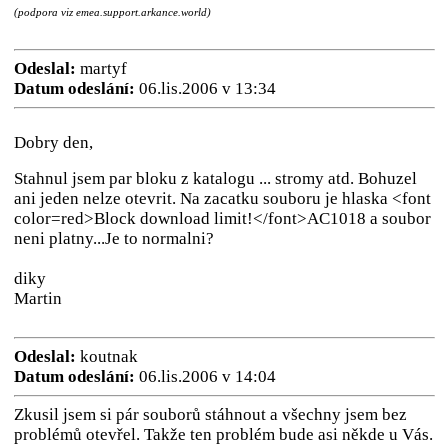
(podpora viz emea.support.arkance.world)
Odeslal:
martyf
Datum odeslání:
06.lis.2006 v 13:34
Dobry den,
Stahnul jsem par bloku z katalogu ... stromy atd. Bohuzel
ani jeden nelze otevrit. Na zacatku souboru je hlaska <font
color=red>Block download limit!</font>AC1018 a soubor
neni platny...Je to normalni?
diky
Martin
Odeslal:
koutnak
Datum odeslání:
06.lis.2006 v 14:04
Zkusil jsem si pár souborů stáhnout a všechny jsem bez
problémů otevřel. Takže ten problém bude asi někde u Vás.