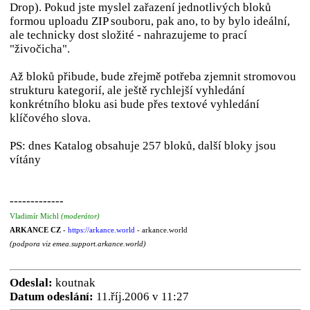
Drop). Pokud jste myslel zařazení jednotlivých bloků
formou uploadu ZIP souboru, pak ano, to by bylo ideální,
ale technicky dost složité - nahrazujeme to prací
"živočicha".
Až bloků přibude, bude zřejmě potřeba zjemnit stromovou
strukturu kategorií, ale ještě rychlejší vyhledání
konkrétního bloku asi bude přes textové vyhledání
klíčového slova.
PS: dnes Katalog obsahuje 257 bloků, další bloky jsou
vítány
-------------
Vladimír Michl
(moderátor)
ARKANCE CZ
-
https://arkance.world
- arkance.world
(podpora viz emea.support.arkance.world)
Odeslal:
koutnak
Datum odeslání:
11.říj.2006 v 11:27