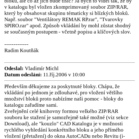
bloků, ale co až jich bude tisíc? Já bych to viděl tak, že by
v katalogu byl vložen zkomprimovaný soubor ZIP/RAR,
který by obsahovat skupinu tématicky si blízkých bloků.
Např. soubor "Ventilátory REMAK RP.rar", "Tvarovky
SPIRO.rar" apod. Způsob vkládání by mohl zůstat shodný
se současným postupem - včetně popisu a klíčových slov.
-------------
Radim Koutňák
Odeslal:
Vladimír Michl
Datum odeslání:
11.říj.2006 v 10:00
Především děkujeme za poskytnuté bloky. Chápu, že
vkládání po jednom je zdlouhavé, pro vložení většího
množství bloků proto nabízíme naši pomoc - bloky do
katalogu zařadíme sami.
Zveřejnění celé knihovny formou velkého ZIP/RAR
souboru ke stažení je samozřejmě také možné (viz sekce
Download), ale "kouzlo" CAD Katalogu je v možnosti
rychlého vyhledání konkrétního bloku a jeho přímého
vložení (přetažení) do okna AutoCADu nebo Revitu (i-