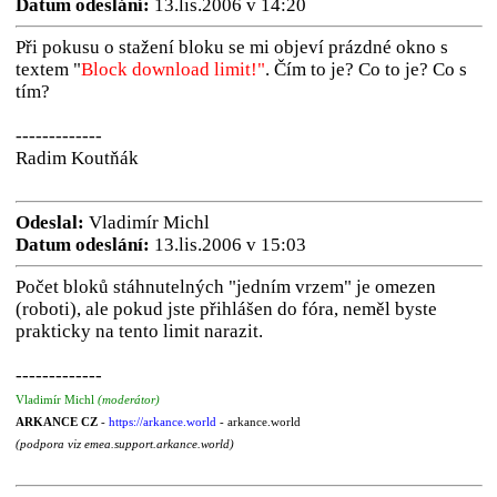
Datum odeslání:
13.lis.2006 v 14:20
Při pokusu o stažení bloku se mi objeví prázdné okno s
textem "
Block download limit!"
. Čím to je? Co to je? Co s
tím?
-------------
Radim Koutňák
Odeslal:
Vladimír Michl
Datum odeslání:
13.lis.2006 v 15:03
Počet bloků stáhnutelných "jedním vrzem" je omezen
(roboti), ale pokud jste přihlášen do fóra, neměl byste
prakticky na tento limit narazit.
-------------
Vladimír Michl
(moderátor)
ARKANCE CZ
-
https://arkance.world
- arkance.world
(podpora viz emea.support.arkance.world)