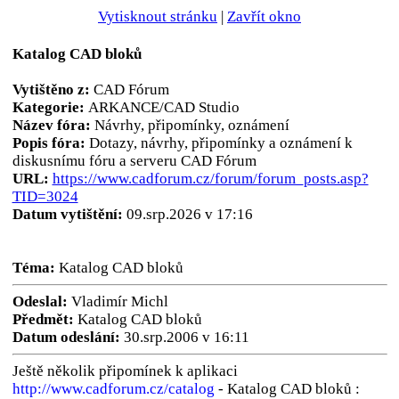
Vytisknout stránku
|
Zavřít okno
Katalog CAD bloků
Vytištěno z:
CAD Fórum
Kategorie:
ARKANCE/CAD Studio
Název fóra:
Návrhy, připomínky, oznámení
Popis fóra:
Dotazy, návrhy, připomínky a oznámení k
diskusnímu fóru a serveru CAD Fórum
URL:
https://www.cadforum.cz/forum/forum_posts.asp?
TID=3024
Datum vytištění:
09.srp.2026 v 17:16
Téma:
Katalog CAD bloků
Odeslal:
Vladimír Michl
Předmět:
Katalog CAD bloků
Datum odeslání:
30.srp.2006 v 16:11
Ještě několik připomínek k aplikaci
http://www.cadforum.cz/catalog
- Katalog CAD bloků :