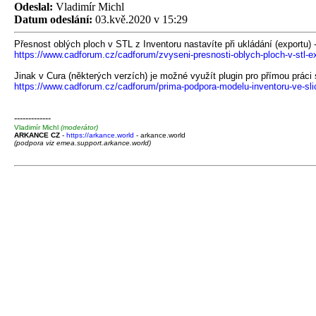
Odeslal:
Vladimír Michl
Datum odeslání:
03.kvě.2020 v 15:29
Přesnost oblých ploch v STL z Inventoru nastavíte při ukládání (exportu) -
https://www.cadforum.cz/cadforum/zvyseni-presnosti-oblych-ploch-v-stl-ex
Jinak v Cura (některých verzích) je možné využít plugin pro přímou práci
https://www.cadforum.cz/cadforum/prima-podpora-modelu-inventoru-ve-sli
-------------
Vladimír Michl
(moderátor)
ARKANCE CZ
-
https://arkance.world
- arkance.world
(podpora viz emea.support.arkance.world)