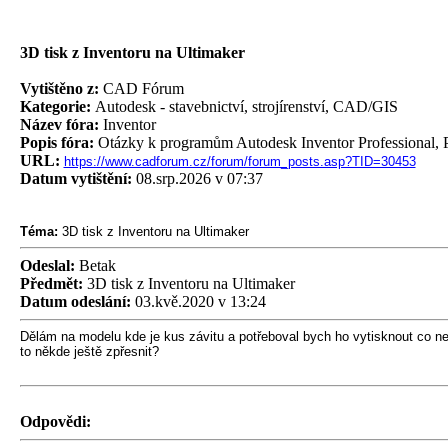
3D tisk z Inventoru na Ultimaker
Vytištěno z:
CAD Fórum
Kategorie:
Autodesk - stavebnictví, strojírenství, CAD/GIS
Název fóra:
Inventor
Popis fóra:
Otázky k programům Autodesk Inventor Professional, P
URL:
https://www.cadforum.cz/forum/forum_posts.asp?TID=30453
Datum vytištění:
08.srp.2026 v 07:37
Téma:
3D tisk z Inventoru na Ultimaker
Odeslal:
Betak
Předmět:
3D tisk z Inventoru na Ultimaker
Datum odeslání:
03.kvě.2020 v 13:24
Dělám na modelu kde je kus závitu a potřeboval bych ho vytisknout co n
to někde ještě zpřesnit?
Odpovědi: