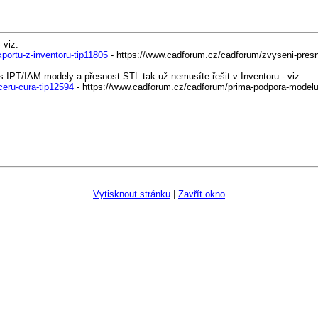
 viz:
portu-z-inventoru-tip11805
- https://www.cadforum.cz/cadforum/zvyseni-presnos
 s IPT/IAM modely a přesnost STL tak už nemusíte řešit v Inventoru - viz:
ceru-cura-tip12594
- https://www.cadforum.cz/cadforum/prima-podpora-modelu-
|
Vytisknout stránku
Zavřít okno