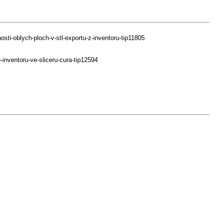
ti-oblych-ploch-v-stl-exportu-z-inventoru-tip11805
inventoru-ve-sliceru-cura-tip12594