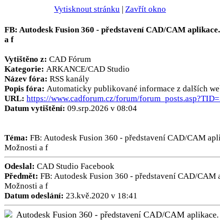
Vytisknout stránku
|
Zavřít okno
FB: Autodesk Fusion 360 - představení CAD/CAM aplikace
a f
Vytištěno z:
CAD Fórum
Kategorie:
ARKANCE/CAD Studio
Název fóra:
RSS kanály
Popis fóra:
Automaticky publikované informace z dalších we
URL:
https://www.cadforum.cz/forum/forum_posts.asp?TID
Datum vytištění:
09.srp.2026 v 08:04
Téma:
FB: Autodesk Fusion 360 - představení CAD/CAM apli
Možnosti a f
Odeslal:
CAD Studio Facebook
Předmět:
FB: Autodesk Fusion 360 - představení CAD/CAM a
Možnosti a f
Datum odeslání:
23.kvě.2020 v 18:41
Autodesk Fusion 360 - představení CAD/CAM aplikace.