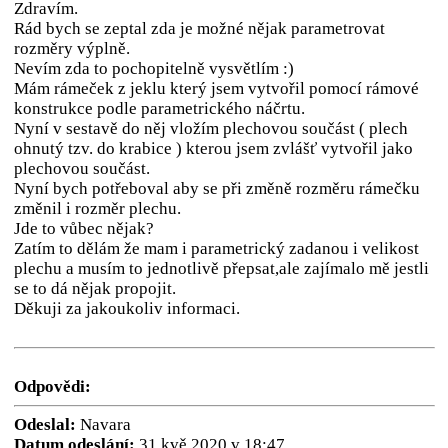
Zdravím.
Rád bych se zeptal zda je možné nějak parametrovat
rozměry výplně.
Nevím zda to pochopitelně vysvětlím :)
Mám rámeček z jeklu který jsem vytvořil pomocí rámové
konstrukce podle parametrického náčrtu.
Nyní v sestavě do něj vložím plechovou součást ( plech
ohnutý tzv. do krabice ) kterou jsem zvlášť vytvořil jako
plechovou součást.
Nyní bych potřeboval aby se při změně rozměru rámečku
změnil i rozměr plechu.
Jde to vůbec nějak?
Zatím to dělám že mam i parametrický zadanou i velikost
plechu a musím to jednotlivě přepsat,ale zajímalo mě jestli
se to dá nějak propojit.
Děkuji za jakoukoliv informaci.
Odpovědi:
Odeslal:
Navara
Datum odeslání:
31.kvě.2020 v 18:47