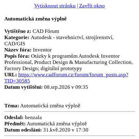
Vytisknout stránku
|
Zavřít okno
Automatická změna výplně
Vytištěno z:
CAD Fórum
Kategorie:
Autodesk - stavebnictví, strojírenství,
CAD/GIS
Název fóra:
Inventor
Popis fóra:
Otázky k programům Autodesk Inventor
Professional, Product Design & Manufacturing Collection,
Factory Design; digitální prototypy
URL:
https://www.cadforum.cz/forum/forum_posts.asp?
TID=30585
Datum vytištění:
08.srp.2026 v 09:35
Téma:
Automatická změna výplně
Odeslal:
benzala
Předmět:
Automatická změna výplně
Datum odeslání:
31.kvě.2020 v 17:30