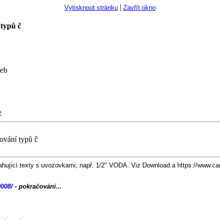
|
Vytisknout stránku
Zavřít okno
 typů č
žeb
č
ování typů č
obsahující texty s uvozovkami, např. 1/2" VODA. Viz Download a https://www.
008/
- pokračování...