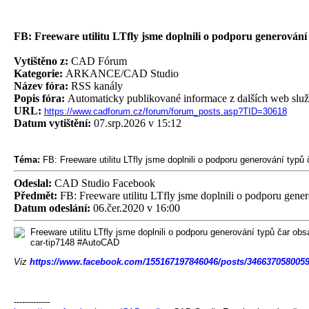
FB: Freeware utilitu LTfly jsme doplnili o podporu generování
Vytištěno z:
CAD Fórum
Kategorie:
ARKANCE/CAD Studio
Název fóra:
RSS kanály
Popis fóra:
Automaticky publikované informace z dalších web slu
URL:
https://www.cadforum.cz/forum/forum_posts.asp?TID=30618
Datum vytištění:
07.srp.2026 v 15:12
Téma:
FB: Freeware utilitu LTfly jsme doplnili o podporu generování typů 
Odeslal:
CAD Studio Facebook
Předmět:
FB: Freeware utilitu LTfly jsme doplnili o podporu gener
Datum odeslání:
06.čer.2020 v 16:00
Freeware utilitu LTfly jsme doplnili o podporu generování typů čar 
car-tip7148 #AutoCAD
Viz
https://www.facebook.com/155167197846046/posts/3466370580059
-------------