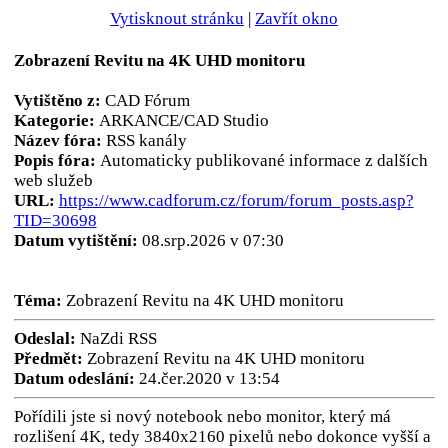
Vytisknout stránku
|
Zavřít okno
Zobrazení Revitu na 4K UHD monitoru
Vytištěno z:
CAD Fórum
Kategorie:
ARKANCE/CAD Studio
Název fóra:
RSS kanály
Popis fóra:
Automaticky publikované informace z dalších
web služeb
URL:
https://www.cadforum.cz/forum/forum_posts.asp?
TID=30698
Datum vytištění:
08.srp.2026 v 07:30
Téma:
Zobrazení Revitu na 4K UHD monitoru
Odeslal:
NaZdi RSS
Předmět:
Zobrazení Revitu na 4K UHD monitoru
Datum odeslání:
24.čer.2020 v 13:54
Pořídili jste si nový notebook nebo monitor, který má
rozlišení 4K, tedy 3840x2160 pixelů nebo dokonce vyšší a