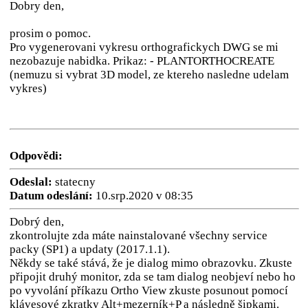
Dobry den,
prosim o pomoc.
Pro vygenerovani vykresu orthografickych DWG se mi
nezobazuje nabidka. Prikaz: - PLANTORTHOCREATE
(nemuzu si vybrat 3D model, ze ktereho nasledne udelam
vykres)
Odpovědi:
Odeslal:
statecny
Datum odeslání:
10.srp.2020 v 08:35
Dobrý den,
zkontrolujte zda máte nainstalované všechny service
packy (SP1) a updaty (2017.1.1).
Někdy se také stává, že je dialog mimo obrazovku. Zkuste
připojit druhý monitor, zda se tam dialog neobjeví nebo ho
po vyvolání příkazu Ortho View zkuste posunout pomocí
klávesové zkratky Alt+mezerník+P a následně šipkami.