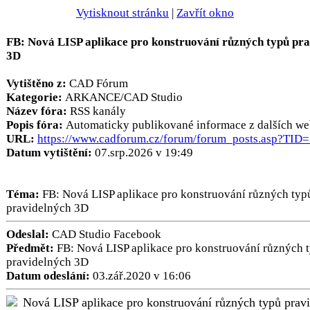
Vytisknout stránku
|
Zavřít okno
FB: Nová LISP aplikace pro konstruování různých typů pr
3D
Vytištěno z:
CAD Fórum
Kategorie:
ARKANCE/CAD Studio
Název fóra:
RSS kanály
Popis fóra:
Automaticky publikované informace z dalších we
URL:
https://www.cadforum.cz/forum/forum_posts.asp?TID
Datum vytištění:
07.srp.2026 v 19:49
Téma:
FB: Nová LISP aplikace pro konstruování různých typ
pravidelných 3D
Odeslal:
CAD Studio Facebook
Předmět:
FB: Nová LISP aplikace pro konstruování různých 
pravidelných 3D
Datum odeslání:
03.zář.2020 v 16:06
Nová LISP aplikace pro konstruování různých typů prav