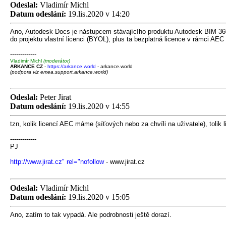
Odeslal:
Vladimír Michl
Datum odeslání:
19.lis.2020 v 14:20
Ano, Autodesk Docs je nástupcem stávajícího produktu Autodesk BIM 360 
do projektu vlastní licenci (BYOL), plus ta bezplatná licence v rámci AEC 
-------------
Vladimír Michl
(moderátor)
ARKANCE CZ
-
https://arkance.world
- arkance.world
(podpora viz emea.support.arkance.world)
Odeslal:
Peter Jirat
Datum odeslání:
19.lis.2020 v 14:55
tzn, kolik licencí AEC máme (síťových nebo za chvíli na uživatele), toli
-------------
PJ
http://www.jirat.cz" rel="nofollow
- www.jirat.cz
Odeslal:
Vladimír Michl
Datum odeslání:
19.lis.2020 v 15:05
Ano, zatím to tak vypadá. Ale podrobnosti ještě dorazí.