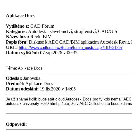
Aplikace Docs
Vytištěno z:
CAD Fórum
Kategorie:
Autodesk - stavebnictví, strojírenství, CAD/GIS
Název fóra:
Revit, BIM
Popis fóra:
Diskuse k AEC CAD/BIM aplikacím Autodesk Revit, 
URL:
https://www.cadforum.cz/forum/forum_posts.asp?TID=31297
Datum vytištění:
07.srp.2026 v 00:35
Téma:
Aplikace Docs
Odeslal:
Janovska
Předmět:
Aplikace Docs
Datum odeslání:
19.lis.2020 v 14:05
Je už známé kolik bude stát cloud Autodesk Docs pro ty kdo nemají AEC
autodesk-university-2020.html píšete, že v AEC Collection to bude zdarma
Odpovědi: