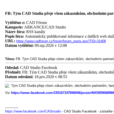
FB: Tým CAD Studia přeje všem zákazníkům, obchodním par
Vytištěno z:
CAD Fórum
Kategorie:
ARKANCE/CAD Studio
Název fóra:
RSS kanály
Popis fóra:
Automaticky publikované informace z dalších web slu
URL:
https://www.cadforum.cz/forum/forum_posts.asp?TID=31408
Datum vytištění:
09.srp.2026 v 12:08
Téma:
FB: Tým CAD Studia přeje všem zákazníkům, obchodním partner
Odeslal:
CAD Studio Facebook
Předmět:
FB: Tým CAD Studia přeje všem zákazníkům, obchodní
Datum odeslání:
18.pro.2020 v 08:55
Tým CAD Studia přeje všem zákazníkům, obchodním partnerům, fanouš
Viz
https://www.facebook.com/155167197846046/posts/4043959068966
-------------
https://www.facebook.com/CADstudio
- CAD Studio Facebook - zústaňte 