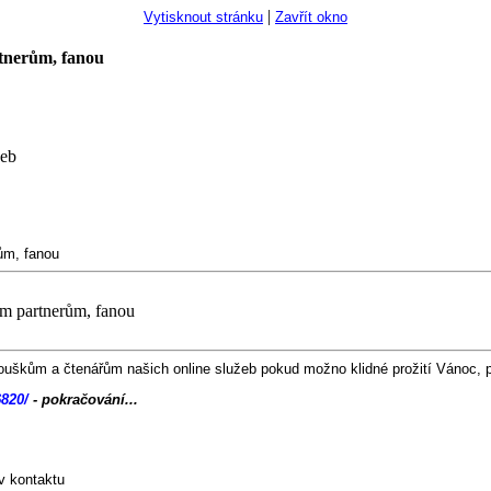
|
Vytisknout stránku
Zavřít okno
tnerům, fanou
žeb
ům, fanou
m partnerům, fanou
kům a čtenářům našich online služeb pokud možno klidné prožití Vánoc, pe
820/
- pokračování...
v kontaktu