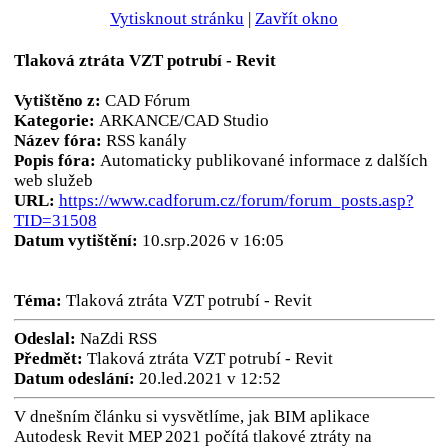
Vytisknout stránku
|
Zavřít okno
Tlaková ztráta VZT potrubí - Revit
Vytištěno z:
CAD Fórum
Kategorie:
ARKANCE/CAD Studio
Název fóra:
RSS kanály
Popis fóra:
Automaticky publikované informace z dalších
web služeb
URL:
https://www.cadforum.cz/forum/forum_posts.asp?
TID=31508
Datum vytištění:
10.srp.2026 v 16:05
Téma:
Tlaková ztráta VZT potrubí - Revit
Odeslal:
NaZdi RSS
Předmět:
Tlaková ztráta VZT potrubí - Revit
Datum odeslání:
20.led.2021 v 12:52
V dnešním článku si vysvětlíme, jak BIM aplikace
Autodesk Revit MEP 2021 počítá tlakové ztráty na