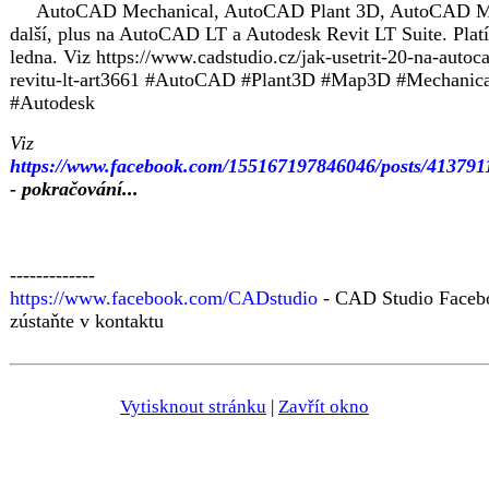
AutoCAD Mechanical, AutoCAD Plant 3D, AutoCAD M
další, plus na AutoCAD LT a Autodesk Revit LT Suite. Platí
ledna. Viz https://www.cadstudio.cz/jak-usetrit-20-na-autoca
revitu-lt-art3661 #AutoCAD #Plant3D #Map3D #Mechanica
#Autodesk
Viz
https://www.facebook.com/155167197846046/posts/413791
- pokračování...
-------------
https://www.facebook.com/CADstudio
- CAD Studio Faceb
zústaňte v kontaktu
Vytisknout stránku
|
Zavřít okno