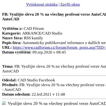
Vytisknout stránku
|
Zavřít okno
FB: Využijte slevu 20 % na všechny profesní verze AutoCA
AutoCAD
Vytištěno z:
CAD Fórum
Kategorie:
ARKANCE/CAD Studio
Název fóra:
RSS kanály
Popis fóra:
Automaticky publikované informace z dalších we
URL:
https://www.cadforum.cz/forum/forum_posts.asp?TID
Datum vytištění:
09.srp.2026 v 08:45
Téma:
FB: Využijte slevu 20 % na všechny profesní verze A
AutoCAD
Odeslal:
CAD Studio Facebook
Předmět:
FB: Využijte slevu 20 % na všechny profesní verz
- AutoCAD
Datum odeslání:
22.led.2021 v 11:48
Využijte slevu 20 % na všechny profesní verze AutoCAD