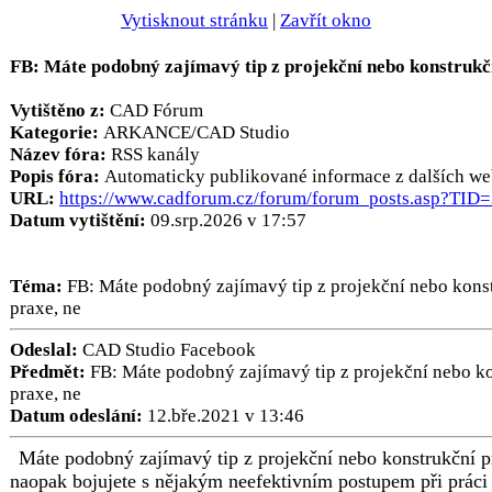
Vytisknout stránku
|
Zavřít okno
FB: Máte podobný zajímavý tip z projekční nebo konstrukč
Vytištěno z:
CAD Fórum
Kategorie:
ARKANCE/CAD Studio
Název fóra:
RSS kanály
Popis fóra:
Automaticky publikované informace z dalších we
URL:
https://www.cadforum.cz/forum/forum_posts.asp?TID
Datum vytištění:
09.srp.2026 v 17:57
Téma:
FB: Máte podobný zajímavý tip z projekční nebo kons
praxe, ne
Odeslal:
CAD Studio Facebook
Předmět:
FB: Máte podobný zajímavý tip z projekční nebo k
praxe, ne
Datum odeslání:
12.bře.2021 v 13:46
Máte podobný zajímavý tip z projekční nebo konstrukční p
naopak bojujete s nějakým neefektivním postupem při prác