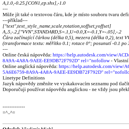
A,1.0,-0.25,[CON1,ep.shx],-1.0
---
Může jít také o textovou čáru, kde je místo souboru tvaru defi
---příklad---
["text",text_style_name,scale,rotation,xoffset,yoffset]
A,.5,-.2,["VVN",STANDARD,S=.1,U=0.0,X=-0.1,Y=-.05],-.2
Čára začínající čárkou (délka 0,5), mezera (délka 0,2), text 
(transformace textu: měřítko 0.1; rotace 0°; posunutí -0.1 po 
---
Online česká nápověda:
https://help.autodesk.com/view/A
8A9A-4A8A-9AEE-EE9DB72F792D" rel="nofollow
- Vlastní
Online anglická nápověda:
https://help.autodesk.com/view
5A6E6759-8A9A-4A8A-9AEE-EE9DB72F792D" rel="nofoll
Linetype Definitions
Jazyk nápovědy změníte ve vyskakovacím seznamu pod tlačít
Doporučuji používat nápovědu anglickou - ne vždy jsou překl
-------------
=^..^=