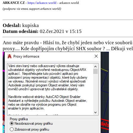
ARKANCE CZ
-
https://arkance.world
- arkance.world
(podpora viz emea.support.arkance.world)
Odeslal:
kupiska
Datum odeslání:
02.čer.2021 v 15:15
Ano máte pravdu - Hlásí to, že chybí jeden nebo více souborů
proxy.... Kde dopřípojím chybějící SHX soubor ? ... Děkuji ve