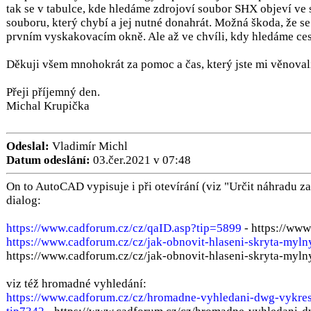
tak se v tabulce, kde hledáme zdrojoví soubor SHX objeví ve
souboru, který chybí a jej nutné donahrát. Možná škoda, že se
prvním vyskakovacím okně. Ale až ve chvíli, kdy hledáme ce
Děkuji všem mnohokrát za pomoc a čas, který jste mi věnoval
Přeji příjemný den.
Michal Krupička
Odeslal:
Vladimír Michl
Datum odeslání:
03.čer.2021 v 07:48
On to AutoCAD vypisuje i při otevírání (viz "Určit náhradu za.
dialog:
https://www.cadforum.cz/cz/qaID.asp?tip=5899
- https://www
https://www.cadforum.cz/cz/jak-obnovit-hlaseni-skryta-myl
https://www.cadforum.cz/cz/jak-obnovit-hlaseni-skryta-myl
viz též hromadné vyhledání:
https://www.cadforum.cz/cz/hromadne-vyhledani-dwg-vykres