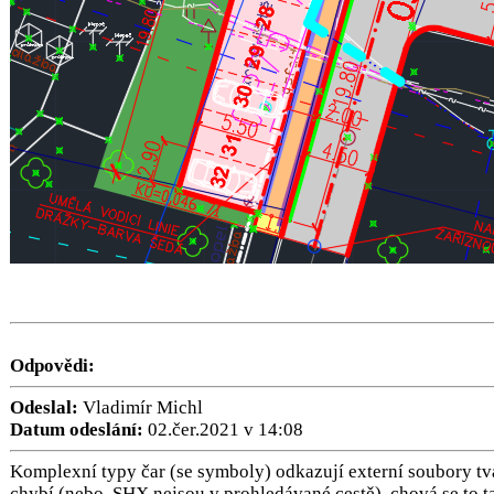
Odpovědi:
Odeslal:
Vladimír Michl
Datum odeslání:
02.čer.2021 v 14:08
Komplexní typy čar (se symboly) odkazují externí soubory t
chybí (nebo .SHX nejsou v prohledávané cestě), chová se to t