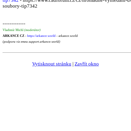
tip7342
- https://www.cadforum.cz/cz/hromadne-vyhledani-d
soubory-tip7342
-------------
Vladimír Michl
(moderátor)
ARKANCE CZ
-
https://arkance.world
- arkance.world
(podpora viz emea.support.arkance.world)
Vytisknout stránku
|
Zavřít okno