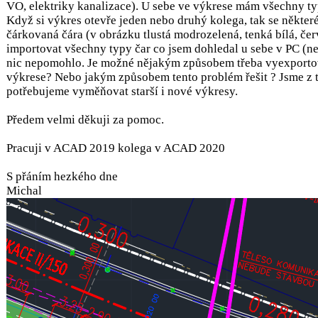
VO, elektriky kanalizace). U sebe ve výkrese mám všechny ty
Když si výkres otevře jeden nebo druhý kolega, tak se někter
čárkovaná čára (v obrázku tlustá modrozelená, tenká bílá, čer
importovat všechny typy čar co jsem dohledal u sebe v PC (n
nic nepomohlo. Je možné nějakým způsobem třeba vyexportova
výkrese? Nebo jakým způsobem tento problém řešit ? Jsme z to
potřebujeme vyměňovat starší i nové výkresy.
Předem velmi děkuji za pomoc.
Pracuji v ACAD 2019 kolega v ACAD 2020
S přáním hezkého dne
Michal