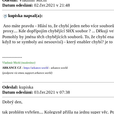
Odeslal:
Vladimír Michl
Datum odeslání:
02.čer.2021 v 21:48
kupiska napsal(a):
Ano máte pravdu - Hlásí to, že chybí jeden nebo více souborů
proxy.... Kde dopřípojím chybějící SHX soubor ? ... Děkuji v
Pomohly by jména těch chybějících souborů. To, že chybí enab
když to se symboly asi nesouvisí) - který enabler chybí? je to
-------------
Vladimír Michl
(moderátor)
ARKANCE CZ
-
https://arkance.world
- arkance.world
(podpora viz emea.support.arkance.world)
Odeslal:
kupiska
Datum odeslání:
03.čer.2021 v 07:38
Dobrý den,
tak problém vyřešen.... Kolegyně přišla na jednu super věc. 