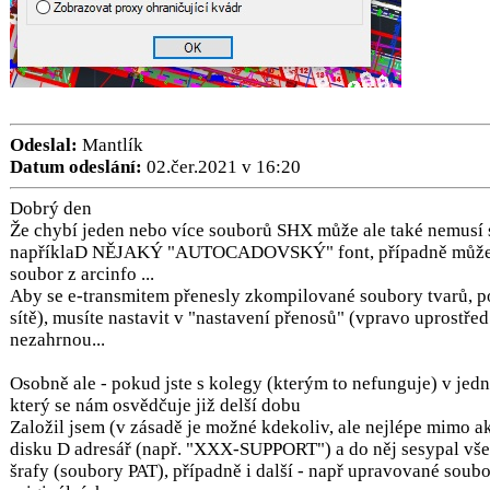
Odeslal:
Mantlík
Datum odeslání:
02.čer.2021 v 16:20
Dobrý den
Že chybí jeden nebo více souborů SHX může ale také nemusí so
napříklaD NĚJAKÝ "AUTOCADOVSKÝ" font, případně může b
soubor z arcinfo ...
Aby se e-transmitem přenesly zkompilované soubory tvarů, po
sítě), musíte nastavit v "nastavení přenosů" (vpravo uprostřed 
nezahrnou...
Osobně ale - pokud jste s kolegy (kterým to nefunguje) v jed
který se nám osvědčuje již delší dobu
Založil jsem (v zásadě je možné kdekoliv, ale nejlépe mimo ak
disku D adresář (např. "XXX-SUPPORT") a do něj sesypal vš
šrafy (soubory PAT), případně i další - např upravované sou