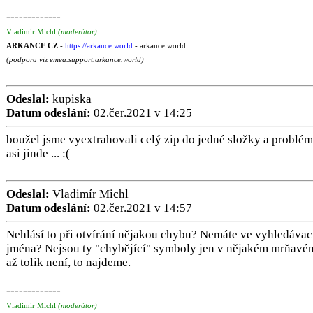
-------------
Vladimír Michl
(moderátor)
ARKANCE CZ
-
https://arkance.world
- arkance.world
(podpora viz emea.support.arkance.world)
Odeslal:
kupiska
Datum odeslání:
02.čer.2021 v 14:25
boužel jsme vyextrahovali celý zip do jedné složky a problém
asi jinde ... :(
Odeslal:
Vladimír Michl
Datum odeslání:
02.čer.2021 v 14:57
Nehlásí to při otvírání nějakou chybu? Nemáte ve vyhledávací
jména? Nejsou ty "chybějící" symboly jen v nějakém mrňavé
až tolik není, to najdeme.
-------------
Vladimír Michl
(moderátor)