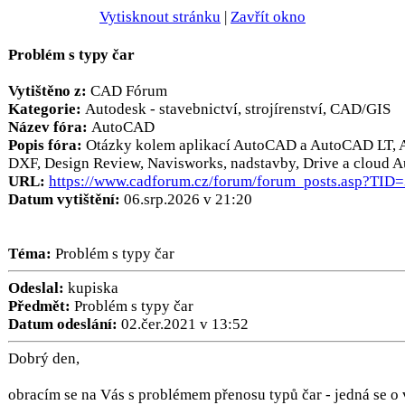
Vytisknout stránku
|
Zavřít okno
Problém s typy čar
Vytištěno z:
CAD Fórum
Kategorie:
Autodesk - stavebnictví, strojírenství, CAD/GIS
Název fóra:
AutoCAD
Popis fóra:
Otázky kolem aplikací AutoCAD a AutoCAD LT, 
DXF, Design Review, Navisworks, nadstavby, Drive a cloud 
URL:
https://www.cadforum.cz/forum/forum_posts.asp?TID
Datum vytištění:
06.srp.2026 v 21:20
Téma:
Problém s typy čar
Odeslal:
kupiska
Předmět:
Problém s typy čar
Datum odeslání:
02.čer.2021 v 13:52
Dobrý den,
obracím se na Vás s problémem přenosu typů čar - jedná se o 