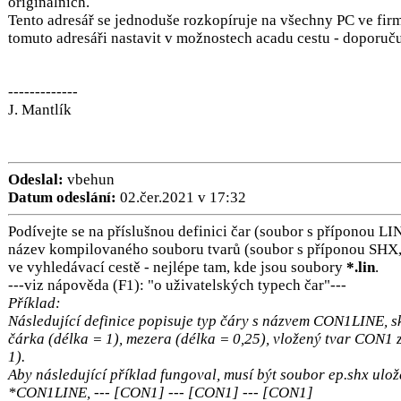
originálních.
Tento adresář se jednoduše rozkopíruje na všechny PC ve firmě
tomuto adresáři nastavit v možnostech acadu cestu - doporuč
-------------
J. Mantlík
Odeslal:
vbehun
Datum odeslání:
02.čer.2021 v 17:32
Podívejte se na příslušnou definici čar (soubor s příponou LIN
název kompilovaného souboru tvarů (soubor s příponou SHX,
ve vyhledávací cestě - nejlépe tam, kde jsou soubory
*.lin
.
---viz nápověda (F1): "o uživatelských typech čar"---
Příklad:
Následující definice popisuje typ čáry s názvem CON1LINE, sk
čárka (délka = 1), mezera (délka = 0,25), vložený tvar CON1 
1)
.
Aby následující příklad fungoval, musí být soubor ep.shx ulo
*CON1LINE, --- [CON1] --- [CON1] --- [CON1]