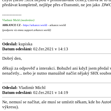
předávat kompletně, nejlépe přes eTransmit, ne jen jako .DW
-------------
Vladimír Michl
(moderátor)
ARKANCE CZ
-
https://arkance.world
- arkance.world
(podpora viz emea.support.arkance.world)
Odeslal:
kupiska
Datum odeslání:
02.čer.2021 v 14:13
Dobrý den,
děkuji za odpověď a interakci. Bohužel ani když jsem předal v
nenačetly... nebo je nutno manuálně načíst nějaký SHX soubor
Odeslal:
Vladimír Michl
Datum odeslání:
02.čer.2021 v 14:19
Ne, nemusí se načítat, ale musí se umístit někam, kde ho Aut
výkresu).