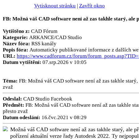
Vytisknout stránku
|
Zavřít okno
FB: Možná váš CAD software není až zas takhle starý, ale 
Vytištěno z:
CAD Fórum
Kategorie:
ARKANCE/CAD Studio
Název fóra:
RSS kanály
Popis fóra:
Automaticky publikované informace z dalších we
URL:
https://www.cadforum.cz/forum/forum_posts.asp?TID
Datum vytištění:
07.srp.2026 v 10:05
Téma:
FB: Možná váš CAD software není až zas takhle starý, 
zvaž
Odeslal:
CAD Studio Facebook
Předmět:
FB: Možná váš CAD software není až zas takhle star
přesto zvaž
Datum odeslání:
16.čvc.2021 v 08:29
Možná váš CAD software není až zas takhle starý, ale př
pořízení aktuální verze řady Autodesk 2022. Ty nejpopul