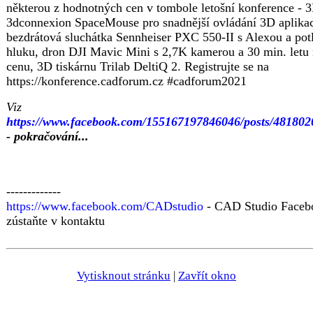
některou z hodnotných cen v tombole letošní konference - 
3dconnexion SpaceMouse pro snadnější ovládání 3D aplikac
bezdrátová sluchátka Sennheiser PXC 550-II s Alexou a po
hluku, dron DJI Mavic Mini s 2,7K kamerou a 30 min. letu 
cenu, 3D tiskárnu Trilab DeltiQ 2. Registrujte se na
https://konference.cadforum.cz #cadforum2021
Viz
https://www.facebook.com/155167197846046/posts/48180
- pokračování...
-------------
https://www.facebook.com/CADstudio
- CAD Studio Faceb
zústaňte v kontaktu
Vytisknout stránku
|
Zavřít okno