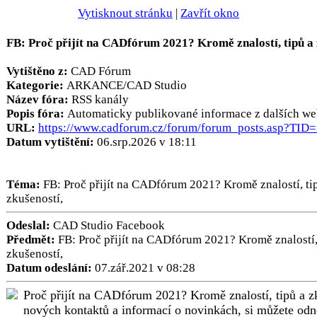
Vytisknout stránku
|
Zavřít okno
FB: Proč přijít na CADfórum 2021? Kromě znalostí, tipů a 
Vytištěno z:
CAD Fórum
Kategorie:
ARKANCE/CAD Studio
Název fóra:
RSS kanály
Popis fóra:
Automaticky publikované informace z dalších we
URL:
https://www.cadforum.cz/forum/forum_posts.asp?TID
Datum vytištění:
06.srp.2026 v 18:11
Téma:
FB: Proč přijít na CADfórum 2021? Kromě znalostí, ti
zkušeností,
Odeslal:
CAD Studio Facebook
Předmět:
FB: Proč přijít na CADfórum 2021? Kromě znalostí,
zkušeností,
Datum odeslání:
07.zář.2021 v 08:28
Proč přijít na CADfórum 2021? Kromě znalostí, tipů a z
nových kontaktů a informací o novinkách, si můžete odné