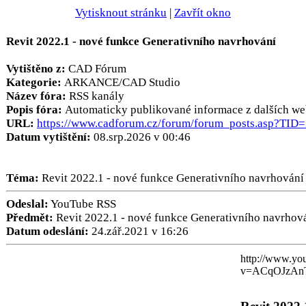
Vytisknout stránku
|
Zavřít okno
Revit 2022.1 - nové funkce Generativního navrhování
Vytištěno z:
CAD Fórum
Kategorie:
ARKANCE/CAD Studio
Název fóra:
RSS kanály
Popis fóra:
Automaticky publikované informace z dalších we
URL:
https://www.cadforum.cz/forum/forum_posts.asp?TID
Datum vytištění:
08.srp.2026 v 00:46
Téma:
Revit 2022.1 - nové funkce Generativního navrhování
Odeslal:
YouTube RSS
Předmět:
Revit 2022.1 - nové funkce Generativního navrhov
Datum odeslání:
24.zář.2021 v 16:26
http://www.yo
v=ACqOJzAn