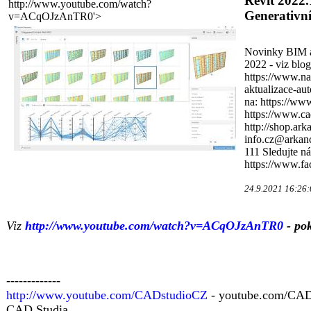
Revit 2022.
http://www.youtube.com/watch?
Generativn
v=ACqOJzAnTR0'>
Novinky BIM a
2022 - viz blog
https://www.na
aktualizace-au
na: https://ww
https://www.ca
http://shop.ar
info.cz@arkanc
111 Sledujte ná
https://www.f
24.9.2021 16:26:
Viz
http://www.youtube.com/watch?v=ACqOJzAnTR0
- pok
-------------
http://www.youtube.com/CADstudioCZ
- youtube.com/CADs
CAD Studia