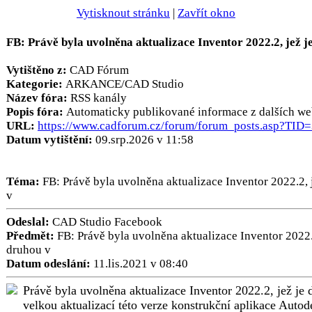
Vytisknout stránku
|
Zavřít okno
FB: Právě byla uvolněna aktualizace Inventor 2022.2, jež j
Vytištěno z:
CAD Fórum
Kategorie:
ARKANCE/CAD Studio
Název fóra:
RSS kanály
Popis fóra:
Automaticky publikované informace z dalších we
URL:
https://www.cadforum.cz/forum/forum_posts.asp?TID
Datum vytištění:
09.srp.2026 v 11:58
Téma:
FB: Právě byla uvolněna aktualizace Inventor 2022.2, 
v
Odeslal:
CAD Studio Facebook
Předmět:
FB: Právě byla uvolněna aktualizace Inventor 2022.2
druhou v
Datum odeslání:
11.lis.2021 v 08:40
Právě byla uvolněna aktualizace Inventor 2022.2, jež je
velkou aktualizací této verze konstrukční aplikace Autod