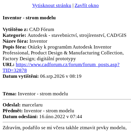
Vytisknout stránku
|
Zavřít okno
Inventor - strom modelu
Vytištěno z:
CAD Fórum
Kategorie:
Autodesk - stavebnictví, strojírenství, CAD/GIS
Název fóra:
Inventor
Popis fóra:
Otázky k programům Autodesk Inventor
Professional, Product Design & Manufacturing Collection,
Factory Design; digitální prototypy
URL:
https://www.cadforum.cz/forum/forum_posts.asp?
TID=32878
Datum vytištění:
06.srp.2026 v 08:19
Téma:
Inventor - strom modelu
Odeslal:
marcelaru
Předmět:
Inventor - strom modelu
Datum odeslání:
16.úno.2022 v 07:44
Zdravím, podařilo se mi včera takhle ztmavit prvky modelu,