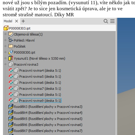
nové už jsou s bílým pozadím. (vysunutí 11), víte někdo jak t
vrátit zpět? Je to sice jen kosmetická úprava, ale je to ve
stromě strašně matoucí. Díky MR