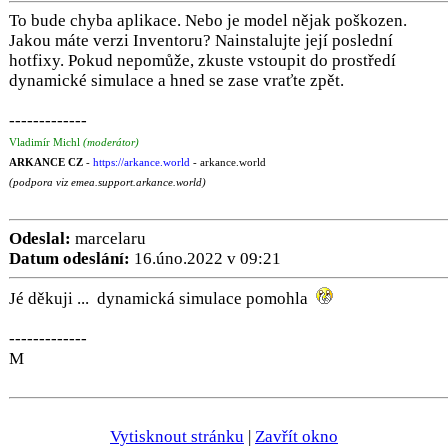
To bude chyba aplikace. Nebo je model nějak poškozen.
Jakou máte verzi Inventoru? Nainstalujte její poslední
hotfixy. Pokud nepomůže, zkuste vstoupit do prostředí
dynamické simulace a hned se zase vraťte zpět.
-------------
Vladimír Michl
(moderátor)
ARKANCE CZ
-
https://arkance.world
- arkance.world
(podpora viz emea.support.arkance.world)
Odeslal:
marcelaru
Datum odeslání:
16.úno.2022 v 09:21
Jé děkuji ... dynamická simulace pomohla
-------------
M
Vytisknout stránku
|
Zavřít okno