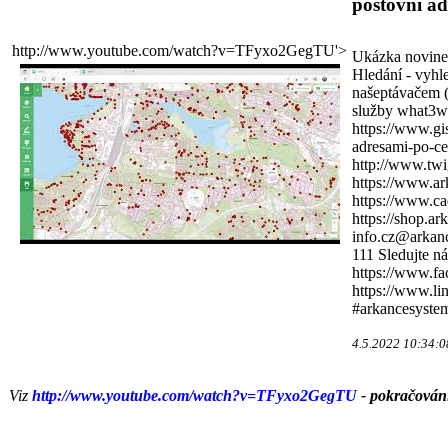
poštovní ad
http://www.youtube.com/watch?v=TFyxo2GegTU'>
Ukázka novine
Hledání - vyhl
našeptávačem (
služby what3w
https://www.gi
adresami-po-ce
http://www.twig
https://www.ar
https://www.ca
https://shop.ar
info.cz@arkanc
111 Sledujte ná
https://www.f
https://www.l
#arkancesystem
4.5.2022 10:34:0
Viz
http://www.youtube.com/watch?v=TFyxo2GegTU
- pokračování