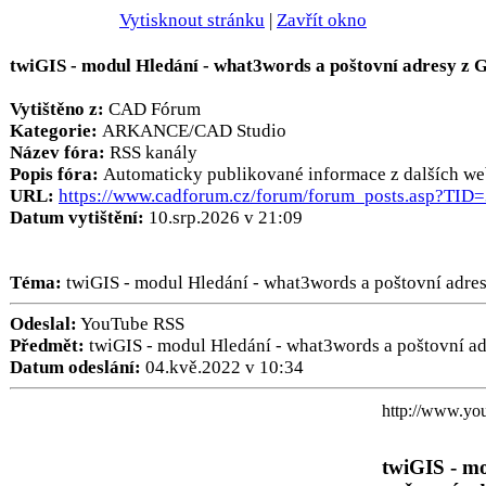
Vytisknout stránku
|
Zavřít okno
twiGIS - modul Hledání - what3words a poštovní adresy z 
Vytištěno z:
CAD Fórum
Kategorie:
ARKANCE/CAD Studio
Název fóra:
RSS kanály
Popis fóra:
Automaticky publikované informace z dalších we
URL:
https://www.cadforum.cz/forum/forum_posts.asp?TID
Datum vytištění:
10.srp.2026 v 21:09
Téma:
twiGIS - modul Hledání - what3words a poštovní adre
Odeslal:
YouTube RSS
Předmět:
twiGIS - modul Hledání - what3words a poštovní ad
Datum odeslání:
04.kvě.2022 v 10:34
http://www.y
twiGIS - m