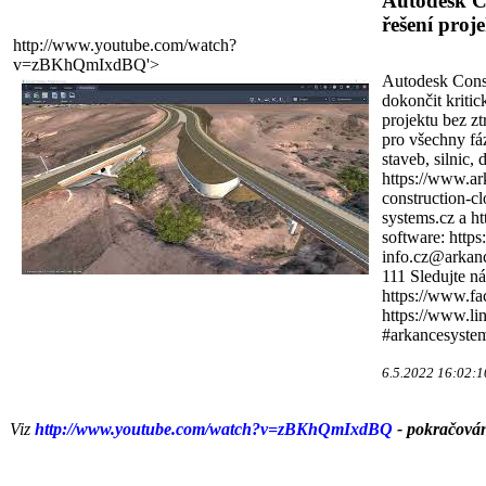
Autodesk Co
řešení proj
http://www.youtube.com/watch?
v=zBKhQmIxdBQ'>
Autodesk Const
dokončit kritic
projektu bez zt
pro všechny fá
staveb, silnic, 
https://www.ar
construction-c
systems.cz a h
software: https
info.cz@arkanc
111 Sledujte ná
https://www.f
https://www.l
#arkancesyste
6.5.2022 16:02:1
Viz
http://www.youtube.com/watch?v=zBKhQmIxdBQ
- pokračován