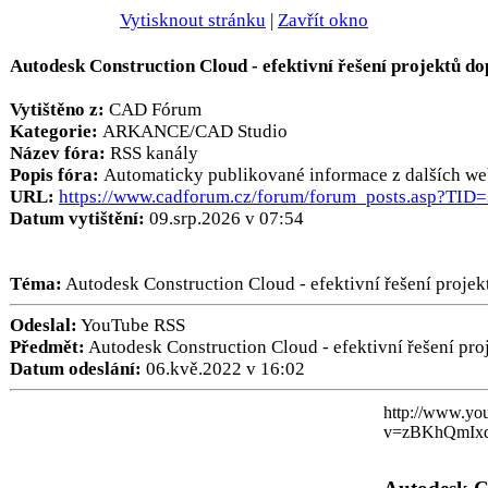
Vytisknout stránku
|
Zavřít okno
Autodesk Construction Cloud - efektivní řešení projektů do
Vytištěno z:
CAD Fórum
Kategorie:
ARKANCE/CAD Studio
Název fóra:
RSS kanály
Popis fóra:
Automaticky publikované informace z dalších we
URL:
https://www.cadforum.cz/forum/forum_posts.asp?TID
Datum vytištění:
09.srp.2026 v 07:54
Téma:
Autodesk Construction Cloud - efektivní řešení projek
Odeslal:
YouTube RSS
Předmět:
Autodesk Construction Cloud - efektivní řešení pro
Datum odeslání:
06.kvě.2022 v 16:02
http://www.yo
v=zBKhQmIx