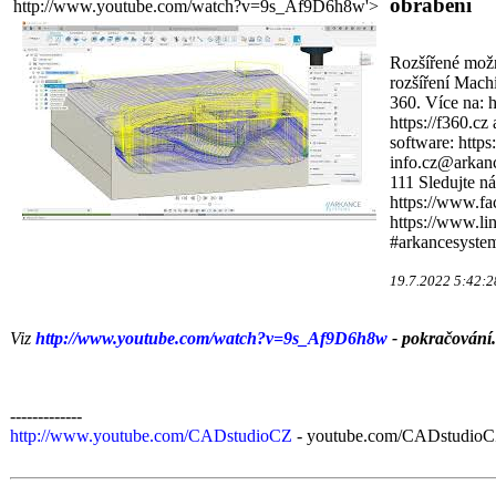
obrábění
http://www.youtube.com/watch?v=9s_Af9D6h8w'>
Rozšířené možn
rozšíření Mach
360. Více na: 
https://f360.c
software: https
info.cz@arkanc
111 Sledujte ná
https://www.f
https://www.l
#arkancesyste
19.7.2022 5:42:2
Viz
http://www.youtube.com/watch?v=9s_Af9D6h8w
- pokračování.
-------------
http://www.youtube.com/CADstudioCZ
- youtube.com/CADstudioCZ