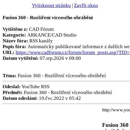
Vytisknout stránku
|
Zavřít okno
Fusion 360 - Rozšíření víceosého obrábění
Vytištěno z:
CAD Fórum
Kategorie:
ARKANCE/CAD Studio
Název fóra:
RSS kanály
Popis fóra:
Automaticky publikované informace z dalších we
URL:
https://www.cadforum.cz/forum/forum_posts.asp?TID
Datum vytištění:
07.srp.2026 v 09:00
Téma:
Fusion 360 - Rozšíření víceosého obrábění
Odeslal:
YouTube RSS
Předmět:
Fusion 360 - Rozšíření víceosého obrábění
Datum odeslání:
19.čvc.2022 v 05:42
http://www.y
Fusion 360 