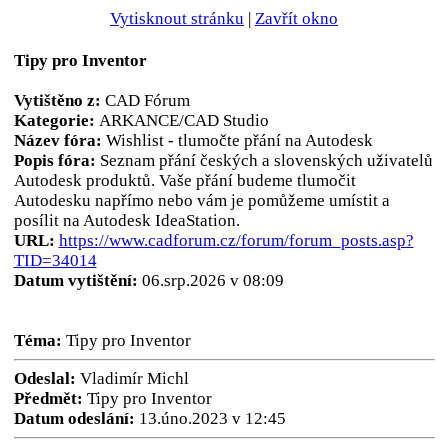
Vytisknout stránku
|
Zavřít okno
Tipy pro Inventor
Vytištěno z:
CAD Fórum
Kategorie:
ARKANCE/CAD Studio
Název fóra:
Wishlist - tlumočte přání na Autodesk
Popis fóra:
Seznam přání českých a slovenských uživatelů
Autodesk produktů. Vaše přání budeme tlumočit
Autodesku napřímo nebo vám je pomůžeme umístit a
posílit na Autodesk IdeaStation.
URL:
https://www.cadforum.cz/forum/forum_posts.asp?
TID=34014
Datum vytištění:
06.srp.2026 v 08:09
Téma:
Tipy pro Inventor
Odeslal:
Vladimír Michl
Předmět:
Tipy pro Inventor
Datum odeslání:
13.úno.2023 v 12:45