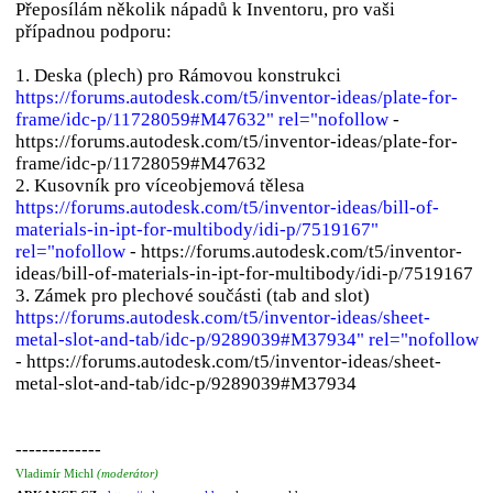
Přeposílám několik nápadů k Inventoru, pro vaši
případnou podporu:
1. Deska (plech) pro Rámovou konstrukci
https://forums.autodesk.com/t5/inventor-ideas/plate-for-
frame/idc-p/11728059#M47632" rel="nofollow
-
https://forums.autodesk.com/t5/inventor-ideas/plate-for-
frame/idc-p/11728059#M47632
2. Kusovník pro víceobjemová tělesa
https://forums.autodesk.com/t5/inventor-ideas/bill-of-
materials-in-ipt-for-multibody/idi-p/7519167"
rel="nofollow
- https://forums.autodesk.com/t5/inventor-
ideas/bill-of-materials-in-ipt-for-multibody/idi-p/7519167
3. Zámek pro plechové součásti (tab and slot)
https://forums.autodesk.com/t5/inventor-ideas/sheet-
metal-slot-and-tab/idc-p/9289039#M37934" rel="nofollow
- https://forums.autodesk.com/t5/inventor-ideas/sheet-
metal-slot-and-tab/idc-p/9289039#M37934
-------------
Vladimír Michl
(moderátor)