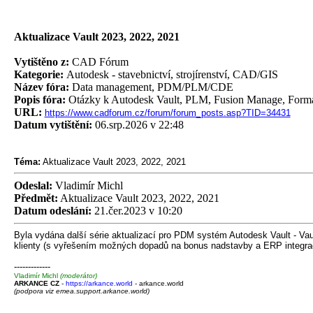
Aktualizace Vault 2023, 2022, 2021
Vytištěno z:
CAD Fórum
Kategorie:
Autodesk - stavebnictví, strojírenství, CAD/GIS
Název fóra:
Data management, PDM/PLM/CDE
Popis fóra:
Otázky k Autodesk Vault, PLM, Fusion Manage, Form
URL:
https://www.cadforum.cz/forum/forum_posts.asp?TID=34431
Datum vytištění:
06.srp.2026 v 22:48
Téma:
Aktualizace Vault 2023, 2022, 2021
Odeslal:
Vladimír Michl
Předmět:
Aktualizace Vault 2023, 2022, 2021
Datum odeslání:
21.čer.2023 v 10:20
Byla vydána další série aktualizací pro PDM systém Autodesk Vault - Vault
klienty (s vyřešením možných dopadů na bonus nadstavby a ERP integra
-------------
Vladimír Michl
(moderátor)
ARKANCE CZ
-
https://arkance.world
- arkance.world
(podpora viz emea.support.arkance.world)