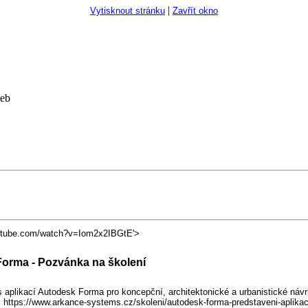
|
Vytisknout stránku
Zavřít okno
žeb
utube.com/watch?v=Iom2x2IBGtE'>
orma - Pozvánka na školení
aplikací Autodesk Forma pro koncepční, architektonické a urbanistické návrhy
iz https://www.arkance-systems.cz/skoleni/autodesk-forma-predstaveni-aplik