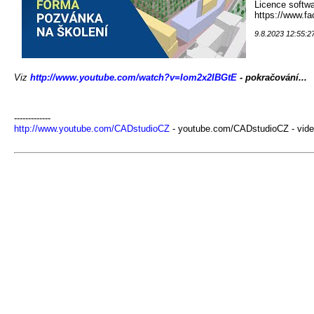
Licence softwa
https://www.f
9.8.2023 12:55:2
Viz
http://www.youtube.com/watch?v=Iom2x2IBGtE
- pokračování...
-------------
http://www.youtube.com/CADstudioCZ
- youtube.com/CADstudioCZ - vide