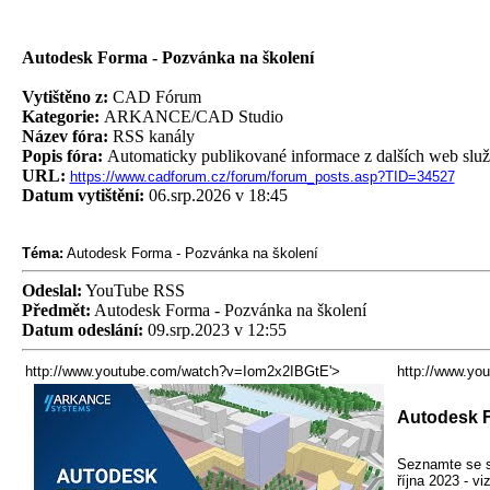
Autodesk Forma - Pozvánka na školení
Vytištěno z:
CAD Fórum
Kategorie:
ARKANCE/CAD Studio
Název fóra:
RSS kanály
Popis fóra:
Automaticky publikované informace z dalších web slu
URL:
https://www.cadforum.cz/forum/forum_posts.asp?TID=34527
Datum vytištění:
06.srp.2026 v 18:45
Téma:
Autodesk Forma - Pozvánka na školení
Odeslal:
YouTube RSS
Předmět:
Autodesk Forma - Pozvánka na školení
Datum odeslání:
09.srp.2023 v 12:55
http://www.youtube.com/watch?v=Iom2x2IBGtE'>
http://www.yo
Autodesk F
Seznamte se s 
října 2023 - v