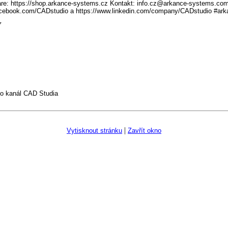
re: https://shop.arkance-systems.cz Kontakt: info.cz@arkance-systems.com -
acebook.com/CADstudio a https://www.linkedin.com/company/CADstudio #ar
7
o kanál CAD Studia
|
Vytisknout stránku
Zavřít okno