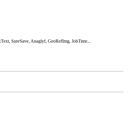
ext, SureSave, Anaglyf, GeoRefImg, JobTime...