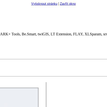
|
Vytisknout stránku
Zavřít okno
RK+ Tools, Be.Smart, twiGIS, LT Extension, FLAY, XLSparam, srxT