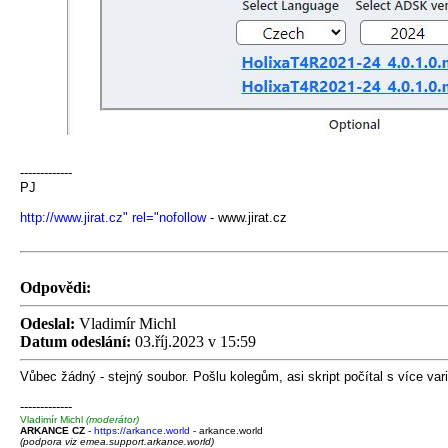
-------------
PJ
http://www.jirat.cz" rel="nofollow
- www.jirat.cz
Odpovědi:
Odeslal:
Vladimír Michl
Datum odeslání:
03.říj.2023 v 15:59
Vůbec žádný - stejný soubor. Pošlu kolegům, asi skript počítal s více var
-------------
Vladimír Michl
(moderátor)
ARKANCE CZ
-
https://arkance.world
- arkance.world
(podpora viz emea.support.arkance.world)