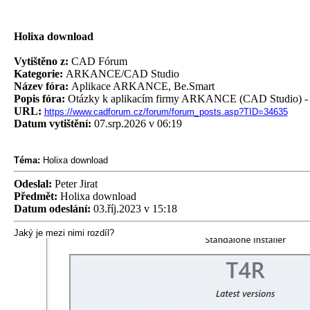
Holixa download
Vytištěno z:
CAD Fórum
Kategorie:
ARKANCE/CAD Studio
Název fóra:
Aplikace ARKANCE, Be.Smart
Popis fóra:
Otázky k aplikacím firmy ARKANCE (CAD Studio) - A
URL:
https://www.cadforum.cz/forum/forum_posts.asp?TID=34635
Datum vytištění:
07.srp.2026 v 06:19
Téma:
Holixa download
Odeslal:
Peter Jirat
Předmět:
Holixa download
Datum odeslání:
03.říj.2023 v 15:18
Jaký je mezi nimi rozdíl?