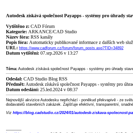
Autodesk získává společnost Payapps - systémy pro úhrady sta
Vytištěno z:
CAD Fórum
Kategorie:
ARKANCE/CAD Studio
Název fóra:
RSS kanály
Popis fóra:
Automaticky publikované informace z dalších web slu
URL:
https://www.cadforum.cz/forum/forum_posts.asp?TID=34892
Datum vytištění:
07.srp.2026 v 13:27
Téma:
Autodesk získává společnost Payapps - systémy pro úhrady stav
Odeslal:
CAD Studio Blog RSS
Předmět:
Autodesk získává společnost Payapps - systémy pro úhra
Datum odeslání:
25.led.2024 v 08:37
Nejnovější akvizice Autodesku nepřichází - poněkud překvapivě - ze svět
dodavatelů stavebních zakázek. Zajišťuje efektivní, transparentní, snadné
Viz
https://blog.cadstudio.cz/2024/01/autodesk-ziskava-spolecnost-p
-------------