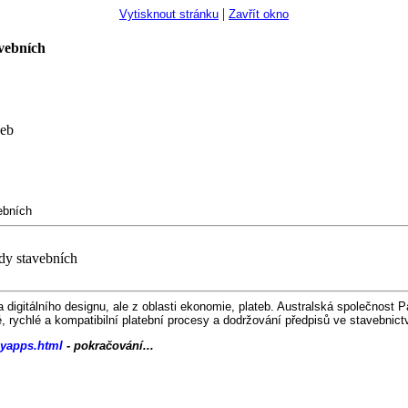
|
Vytisknout stránku
Zavřít okno
vebních
žeb
ebních
dy stavebních
a digitálního designu, ale z oblasti ekonomie, plateb. Australská společnos
, rychlé a kompatibilní platební procesy a dodržování předpisů ve stavebnict
ayapps.html
- pokračování...