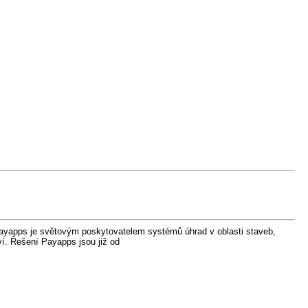
t Payapps je světovým poskytovatelem systémů úhrad v oblasti staveb,
ví. Řešení Payapps jsou již od