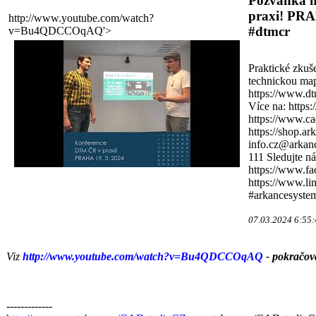
Pozvánka n
praxi! PRA
http://www.youtube.com/watch?
#dtmcr
v=Bu4QDCCOqAQ'>
Praktické zkuše
technickou map
https://www.dt
Více na: https
https://www.ca
https://shop.ar
info.cz@arkanc
111 Sledujte ná
https://www.f
https://www.l
#arkancesyste
07.03.2024 6:55:
Viz
http://www.youtube.com/watch?v=Bu4QDCCOqAQ
- pokračová
-------------