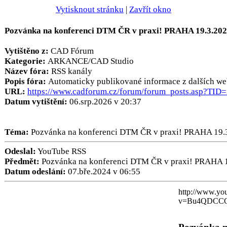
Vytisknout stránku
|
Zavřít okno
Pozvánka na konferenci DTM ČR v praxi! PRAHA 19.3.202
Vytištěno z:
CAD Fórum
Kategorie:
ARKANCE/CAD Studio
Název fóra:
RSS kanály
Popis fóra:
Automaticky publikované informace z dalších we
URL:
https://www.cadforum.cz/forum/forum_posts.asp?TID
Datum vytištění:
06.srp.2026 v 20:37
Téma:
Pozvánka na konferenci DTM ČR v praxi! PRAHA 19.
Odeslal:
YouTube RSS
Předmět:
Pozvánka na konferenci DTM ČR v praxi! PRAHA 1
Datum odeslání:
07.bře.2024 v 06:55
http://www.yo
v=Bu4QDCC