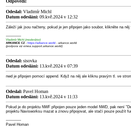
Odpovědi:
Odeslal:
Vladimír Michl
Datum odeslání:
09.kvě.2024 v 12:32
Záleží jak jsou načteny, pokud je jen připojen jako soubor, klikněte na n
-------------
Vladimír Michl
(moderátor)
ARKANCE CZ
-
https://arkance.world
- arkance.world
(podpora viz emea.support.arkance.world)
Odeslal:
sisovka
Datum odeslání:
13.kvě.2024 v 07:39
nwd je připojen pomocí append. Když na něj ale kliknu pravým tl. ve st
Odeslal:
Pavel Homan
Datum odeslání:
13.kvě.2024 v 11:33
Pokud je do projektu NWF připojen pouze jeden model NWD, pak není "Delet
projektu Navisworksu mazat a znovu připojovat, ale stačí pouze použít f
-------------
Pavel Homan