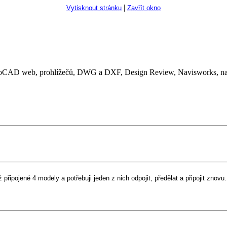
|
Vytisknout stránku
Zavřít okno
CAD web, prohlížečů, DWG a DXF, Design Review, Navisworks, nads
řipojené 4 modely a potřebuji jeden z nich odpojit, předělat a připojit znovu