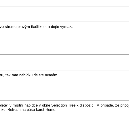
ěj ve stromu pravým tlačítkem a dejte vymazat.
romu, tak tam nabídku delete nemám.
e" v místní nabídce v okně Selection Tree k dispozici. V případě, že připoje
unkci Refresh na pásu karet Home.