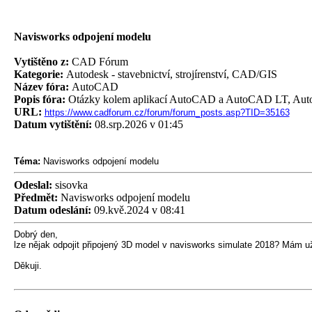
Navisworks odpojení modelu
Vytištěno z:
CAD Fórum
Kategorie:
Autodesk - stavebnictví, strojírenství, CAD/GIS
Název fóra:
AutoCAD
Popis fóra:
Otázky kolem aplikací AutoCAD a AutoCAD LT, Auto
URL:
https://www.cadforum.cz/forum/forum_posts.asp?TID=35163
Datum vytištění:
08.srp.2026 v 01:45
Téma:
Navisworks odpojení modelu
Odeslal:
sisovka
Předmět:
Navisworks odpojení modelu
Datum odeslání:
09.kvě.2024 v 08:41
Dobrý den,
lze nějak odpojit připojený 3D model v navisworks simulate 2018? Mám už p
Děkuji.