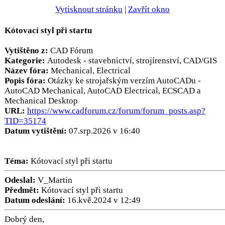
Vytisknout stránku
|
Zavřít okno
Kótovací styl při startu
Vytištěno z:
CAD Fórum
Kategorie:
Autodesk - stavebnictví, strojírenství, CAD/GIS
Název fóra:
Mechanical, Electrical
Popis fóra:
Otázky ke strojařským verzím AutoCADu -
AutoCAD Mechanical, AutoCAD Electrical, ECSCAD a
Mechanical Desktop
URL:
https://www.cadforum.cz/forum/forum_posts.asp?
TID=35174
Datum vytištění:
07.srp.2026 v 16:40
Téma:
Kótovací styl při startu
Odeslal:
V_Martin
Předmět:
Kótovací styl při startu
Datum odeslání:
16.kvě.2024 v 12:49
Dobrý den,