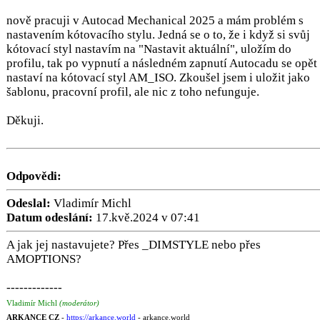
nově pracuji v Autocad Mechanical 2025 a mám problém s
nastavením kótovacího stylu. Jedná se o to, že i když si svůj
kótovací styl nastavím na "Nastavit aktuální", uložím do
profilu, tak po vypnutí a následném zapnutí Autocadu se opět
nastaví na kótovací styl AM_ISO. Zkoušel jsem i uložit jako
šablonu, pracovní profil, ale nic z toho nefunguje.
Děkuji.
Odpovědi:
Odeslal:
Vladimír Michl
Datum odeslání:
17.kvě.2024 v 07:41
A jak jej nastavujete? Přes _DIMSTYLE nebo přes
AMOPTIONS?
-------------
Vladimír Michl
(moderátor)
ARKANCE CZ
-
https://arkance.world
- arkance.world