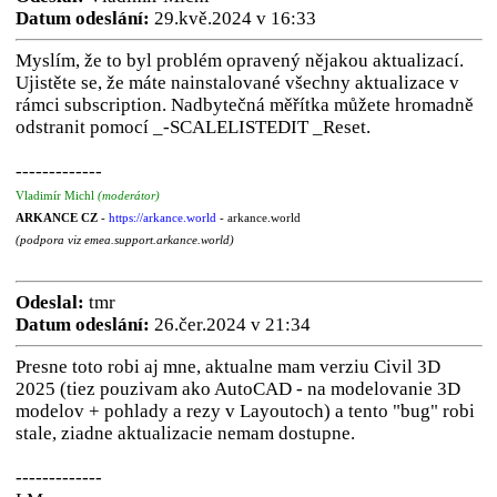
Datum odeslání:
29.kvě.2024 v 16:33
Myslím, že to byl problém opravený nějakou aktualizací.
Ujistěte se, že máte nainstalované všechny aktualizace v
rámci subscription. Nadbytečná měřítka můžete hromadně
odstranit pomocí _-SCALELISTEDIT _Reset.
-------------
Vladimír Michl
(moderátor)
ARKANCE CZ
-
https://arkance.world
- arkance.world
(podpora viz emea.support.arkance.world)
Odeslal:
tmr
Datum odeslání:
26.čer.2024 v 21:34
Presne toto robi aj mne, aktualne mam verziu Civil 3D
2025 (tiez pouzivam ako AutoCAD - na modelovanie 3D
modelov + pohlady a rezy v Layoutoch) a tento "bug" robi
stale, ziadne aktualizacie nemam dostupne.
-------------