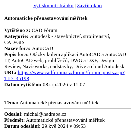
Vytisknout stránku
|
Zavřít okno
Automatické přenastavování měřítek
Vytištěno z:
CAD Fórum
Kategorie:
Autodesk - stavebnictví, strojírenství,
CAD/GIS
Název fóra:
AutoCAD
Popis fóra:
Otázky kolem aplikací AutoCAD a AutoCAD
LT, AutoCAD web, prohlížečů, DWG a DXF, Design
Review, Navisworks, nadstavby, Drive a cloud Autodesk
URL:
https://www.cadforum.cz/forum/forum_posts.asp?
TID=35198
Datum vytištění:
08.srp.2026 v 11:07
Téma:
Automatické přenastavování měřítek
Odeslal:
michal@hadraba.cz
Předmět:
Automatické přenastavování měřítek
Datum odeslání:
29.kvě.2024 v 09:53