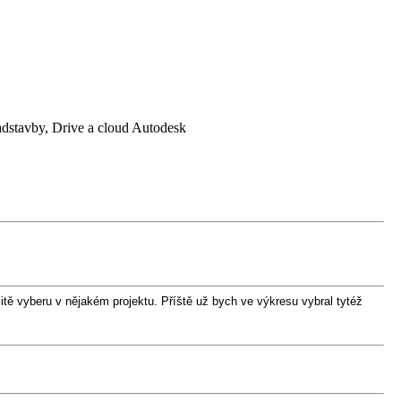
tavby, Drive a cloud Autodesk
itě vyberu v nějakém projektu. Příště už bych ve výkresu vybral tytéž