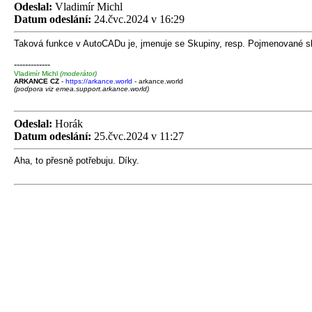
Odeslal:
Vladimír Michl
Datum odeslání:
24.čvc.2024 v 16:29
Taková funkce v AutoCADu je, jmenuje se Skupiny, resp. Pojmenované s
-------------
Vladimír Michl
(moderátor)
ARKANCE CZ
-
https://arkance.world
- arkance.world
(podpora viz emea.support.arkance.world)
Odeslal:
Horák
Datum odeslání:
25.čvc.2024 v 11:27
Aha, to přesně potřebuju. Díky.