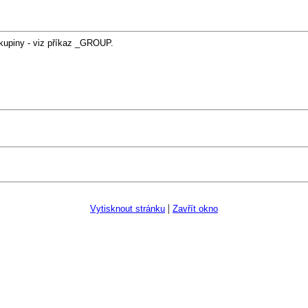
kupiny - viz příkaz _GROUP.
|
Vytisknout stránku
Zavřít okno