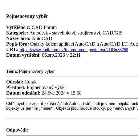
Pojmenovaný výběr
Vytištěno z:
CAD Fórum
Kategorie:
Autodesk - stavebnictví, strojírenství, CAD/GIS
Název fóra:
AutoCAD
Popis fóra:
Otázky kolem aplikací AutoCAD a AutoCAD LT, Auto
URL:
https://www.cadforum.cz/forum/forum_posts.asp?TID=35269
Datum vytištění:
06.srp.2026 v 22:11
Téma:
Pojmenovaný výběr
Odeslal:
Horák
Předmět:
Pojmenovaný výběr
Datum odeslání:
24.čvc.2024 v 15:08
Chtěl bych se zeptat zkušenějších Autocadistů jestli je v něm nějaká fun
objekty už jen tím jménem. Objektů jsou řádově stovky, pojmenovaných v
Odpovědi: