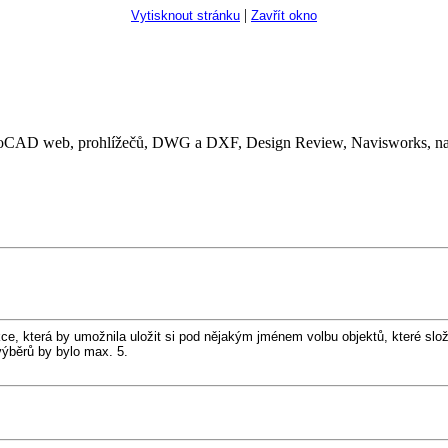
|
Vytisknout stránku
Zavřít okno
CAD web, prohlížečů, DWG a DXF, Design Review, Navisworks, nads
kce, která by umožnila uložit si pod nějakým jménem volbu objektů, které slož
ýběrů by bylo max. 5.