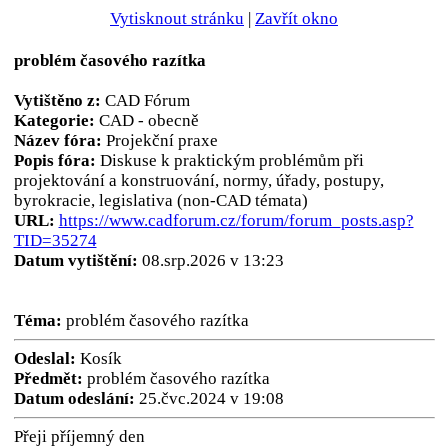
Vytisknout stránku
|
Zavřít okno
problém časového razítka
Vytištěno z:
CAD Fórum
Kategorie:
CAD - obecně
Název fóra:
Projekční praxe
Popis fóra:
Diskuse k praktickým problémům při
projektování a konstruování, normy, úřady, postupy,
byrokracie, legislativa (non-CAD témata)
URL:
https://www.cadforum.cz/forum/forum_posts.asp?
TID=35274
Datum vytištění:
08.srp.2026 v 13:23
Téma:
problém časového razítka
Odeslal:
Kosík
Předmět:
problém časového razítka
Datum odeslání:
25.čvc.2024 v 19:08
Přeji příjemný den