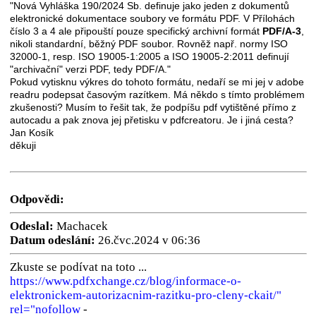
"Nová Vyhláška 190/2024 Sb. definuje jako jeden z dokumentů
elektronické dokumentace soubory ve formátu
PDF
. V Přílohách
číslo 3 a 4 ale připouští pouze specifický archivní formát
PDF
/A-3
,
nikoli standardní, běžný
PDF
soubor. Rovněž např. normy ISO
32000-1, resp. ISO 19005-1:2005 a ISO 19005-2:2011 definují
"archivační" verzi
PDF
, tedy
PDF
/A."
Pokud vytisknu výkres do tohoto formátu, nedaří se mi jej v adobe
readru podepsat časovým razítkem. Má někdo s tímto problémem
zkušenosti? Musím to řešit tak, že podpíšu pdf vytištěné přímo z
autocadu a pak znova jej přetisku v pdfcreatoru. Je i jiná cesta?
Jan Kosík
děkuji
Odpovědi:
Odeslal:
Machacek
Datum odeslání:
26.čvc.2024 v 06:36
Zkuste se podívat na toto ...
https://www.pdfxchange.cz/blog/informace-o-
elektronickem-autorizacnim-razitku-pro-cleny-ckait/"
rel="nofollow
-