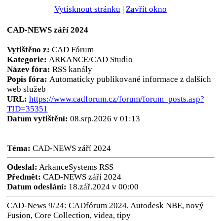
Vytisknout stránku
|
Zavřít okno
CAD-NEWS září 2024
Vytištěno z:
CAD Fórum
Kategorie:
ARKANCE/CAD Studio
Název fóra:
RSS kanály
Popis fóra:
Automaticky publikované informace z dalších
web služeb
URL:
https://www.cadforum.cz/forum/forum_posts.asp?
TID=35351
Datum vytištění:
08.srp.2026 v 01:13
Téma:
CAD-NEWS září 2024
Odeslal:
ArkanceSystems RSS
Předmět:
CAD-NEWS září 2024
Datum odeslání:
18.zář.2024 v 00:00
CAD-News 9/24: CADfórum 2024, Autodesk NBE, nový
Fusion, Core Collection, videa, tipy