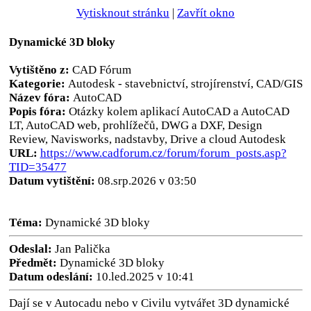
Vytisknout stránku
|
Zavřít okno
Dynamické 3D bloky
Vytištěno z:
CAD Fórum
Kategorie:
Autodesk - stavebnictví, strojírenství, CAD/GIS
Název fóra:
AutoCAD
Popis fóra:
Otázky kolem aplikací AutoCAD a AutoCAD
LT, AutoCAD web, prohlížečů, DWG a DXF, Design
Review, Navisworks, nadstavby, Drive a cloud Autodesk
URL:
https://www.cadforum.cz/forum/forum_posts.asp?
TID=35477
Datum vytištění:
08.srp.2026 v 03:50
Téma:
Dynamické 3D bloky
Odeslal:
Jan Palička
Předmět:
Dynamické 3D bloky
Datum odeslání:
10.led.2025 v 10:41
Dají se v Autocadu nebo v Civilu vytvářet 3D dynamické