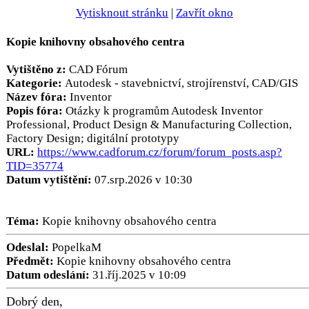
Vytisknout stránku
|
Zavřít okno
Kopie knihovny obsahového centra
Vytištěno z:
CAD Fórum
Kategorie:
Autodesk - stavebnictví, strojírenství, CAD/GIS
Název fóra:
Inventor
Popis fóra:
Otázky k programům Autodesk Inventor
Professional, Product Design & Manufacturing Collection,
Factory Design; digitální prototypy
URL:
https://www.cadforum.cz/forum/forum_posts.asp?
TID=35774
Datum vytištění:
07.srp.2026 v 10:30
Téma:
Kopie knihovny obsahového centra
Odeslal:
PopelkaM
Předmět:
Kopie knihovny obsahového centra
Datum odeslání:
31.říj.2025 v 10:09
Dobrý den,