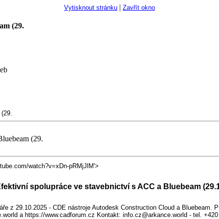
|
Vytisknout stránku
Zavřít okno
am (29.
žeb
 (29.
 Bluebeam (29.
utube.com/watch?v=xDn-pRMjJlM'>
fektivní spolupráce ve stavebnictví s ACC a Bluebeam (29.
ře z 29.10.2025 - CDE nástroje Autodesk Construction Cloud a Bluebeam. P
e.world a https://www.cadforum.cz Kontakt: info.cz@arkance.world - tel. +4