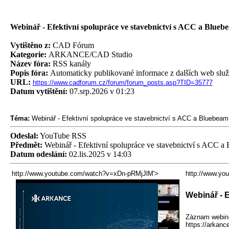
Webinář - Efektivní spolupráce ve stavebnictví s ACC a Bluebe
Vytištěno z:
CAD Fórum
Kategorie:
ARKANCE/CAD Studio
Název fóra:
RSS kanály
Popis fóra:
Automaticky publikované informace z dalších web slu
URL:
https://www.cadforum.cz/forum/forum_posts.asp?TID=35777
Datum vytištění:
07.srp.2026 v 01:23
Téma:
Webinář - Efektivní spolupráce ve stavebnictví s ACC a Bluebeam
Odeslal:
YouTube RSS
Předmět:
Webinář - Efektivní spolupráce ve stavebnictví s ACC a
Datum odeslání:
02.lis.2025 v 14:03
http://www.youtube.com/watch?v=xDn-pRMjJlM'>
http://www.yo
Webinář - E
Záznam webiná
https://arkanc