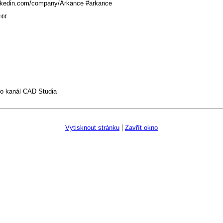
inkedin.com/company/Arkance #arkance
:44
o kanál CAD Studia
|
Vytisknout stránku
Zavřít okno