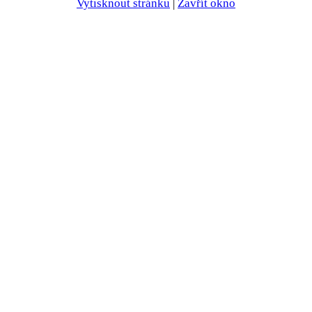
Vytisknout stránku
|
Zavřít okno