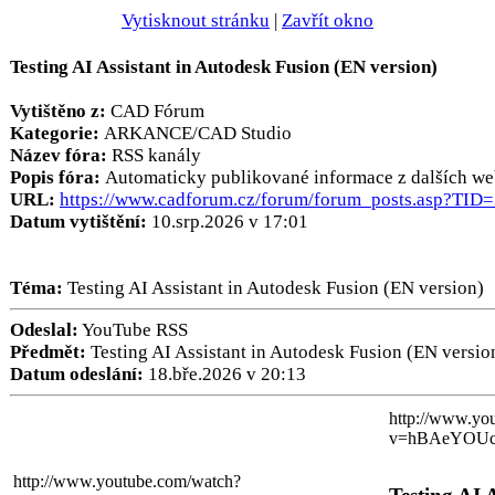
Vytisknout stránku
|
Zavřít okno
Testing AI Assistant in Autodesk Fusion (EN version)
Vytištěno z:
CAD Fórum
Kategorie:
ARKANCE/CAD Studio
Název fóra:
RSS kanály
Popis fóra:
Automaticky publikované informace z dalších we
URL:
https://www.cadforum.cz/forum/forum_posts.asp?TID
Datum vytištění:
10.srp.2026 v 17:01
Téma:
Testing AI Assistant in Autodesk Fusion (EN version)
Odeslal:
YouTube RSS
Předmět:
Testing AI Assistant in Autodesk Fusion (EN versio
Datum odeslání:
18.bře.2026 v 20:13
http://www.yo
v=hBAeYOUc
http://www.youtube.com/watch?