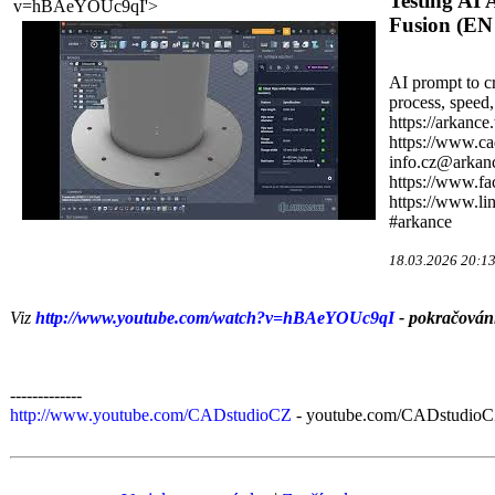
Testing AI 
v=hBAeYOUc9qI'>
Fusion (EN 
AI prompt to cr
process, speed,
https://arkance
https://www.ca
info.cz@arkanc
https://www.f
https://www.l
#arkance
18.03.2026 20:1
Viz
http://www.youtube.com/watch?v=hBAeYOUc9qI
- pokračování
-------------
http://www.youtube.com/CADstudioCZ
- youtube.com/CADstudioCZ